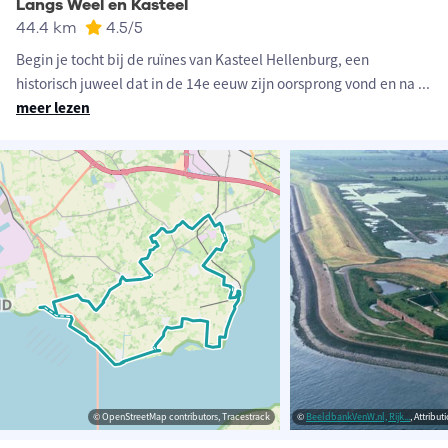
Langs Weel en Kasteel
44.4 km
4.5
/5
Begin je tocht bij de ruïnes van Kasteel Hellenburg, een
historisch juweel dat in de 14e eeuw zijn oorsprong vond en na
...
meer lezen
© OpenStreetMap contributors, Tracestrack
©
BeeldbankVenW.nl, Rijk...
, Attribu