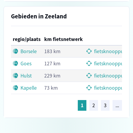
Gebieden in Zeeland
regio/plaats
km fietsnetwerk
Borsele
183 km
fietsknooppunte
Goes
127 km
fietsknooppunte
Hulst
229 km
fietsknooppunte
Kapelle
73 km
fietsknooppunte
1
2
3
...