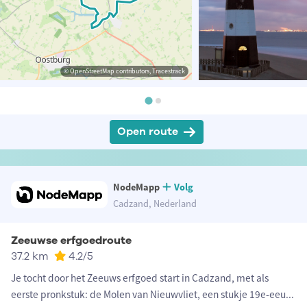
© OpenStreetMap contributors, Tracestrack
Open route
NodeMapp
Volg
Cadzand, Nederland
Zeeuwse erfgoedroute
37.2 km
4.2
/5
Je tocht door het Zeeuws erfgoed start in Cadzand, met als
eerste pronkstuk: de Molen van Nieuwvliet, een stukje 19e-eeu
...