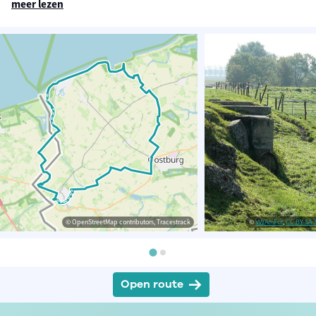
meer lezen
© OpenStreetMap contributors, Tracestrack
©
VWAmFot
,
CC BY-SA 3
Open route