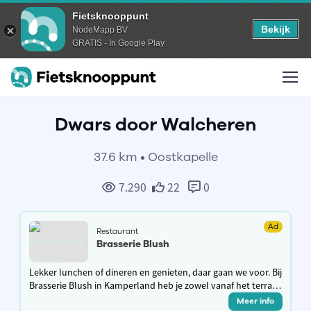
Fietsknooppunt
Bekijk
NodeMapp BV
GRATIS - In Google Play
Dwars door Walcheren
37.6 km • Oostkapelle
7.290
22
0
Ad
Restaurant
Brasserie Blush
Lekker lunchen of dineren en genieten, daar gaan we voor. Bij
Brasserie Blush in Kamperland heb je zowel vanaf het terras
als van binnenuit een prachtig uitzicht op de jachthaven
Meer info