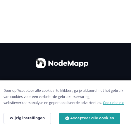
Over ons
Contact
Gebruiksvoorwaarden
Door op 'Accepteer alle cookies' te klikken, ga je akkoord met het gebruik
Privacybeleid
Cookies
van cookies voor een verbeterde gebruikerservaring,
websiteverkeersanalyse en gepersonaliseerde advertenties.
Cookiebeleid
Wijzig instellingen
Accepteer alle cookies