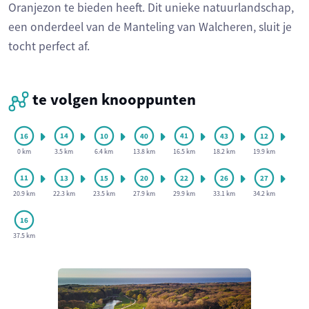
Oranjezon te bieden heeft. Dit unieke natuurlandschap,
een onderdeel van de Manteling van Walcheren, sluit je
tocht perfect af.
te volgen knooppunten
0 km
3.5 km
6.4 km
13.8 km
16.5 km
18.2 km
19.9 km
20.9 km
22.3 km
23.5 km
27.9 km
29.9 km
33.1 km
34.2 km
37.5 km