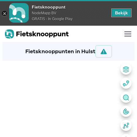
Fietsknooppunt
Bekijk
NodeMapp BV
GRATIS - In Google Play
Fietsknooppunten in Hulst