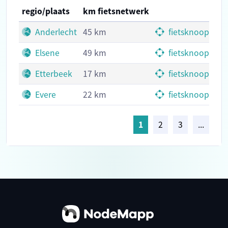
regio/plaats
km fietsnetwerk
Anderlecht
45 km
fietsknooppun
Elsene
49 km
fietsknooppun
Etterbeek
17 km
fietsknooppun
Evere
22 km
fietsknooppun
1
2
3
...