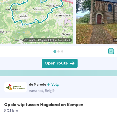
© OpenStreetMap contributors, Tracestrack
© 
Open route
de Merode
Volg
Aarschot, België
Op de wip tussen Hageland en Kempen
50.1 km