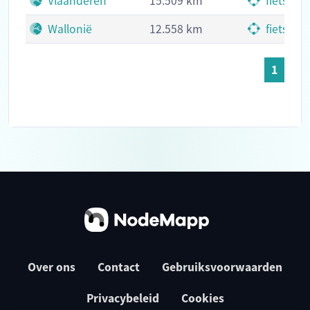
Vlaanderen
15.509 km
fietskn
Wallonië
12.558 km
fietskn
1
Over ons
Contact
Gebruiksvoorwaarden
Privacybeleid
Cookies