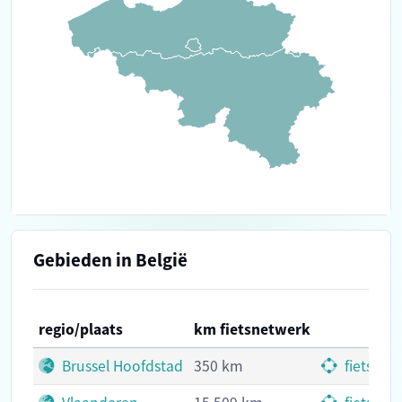
Gebieden in België
regio/plaats
km fietsnetwerk
Brussel Hoofdstad
350 km
fietskn