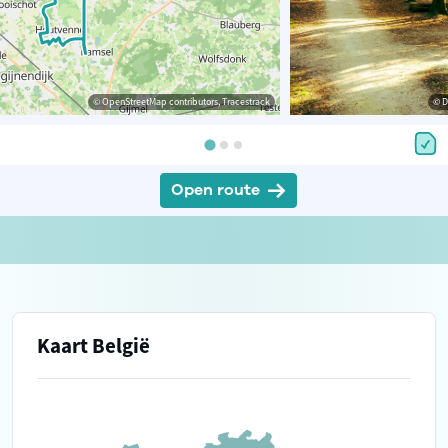
© OpenStreetMap contributors, Tracestrack
© D
Open route
Kaart België