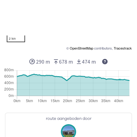
2 km
©
OpenStreetMap
contributors,
Tracestrack
290 m
678 m
474 m
route aangeboden door