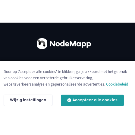
Over ons
Contact
Gebruiksvoorwaarden
Door op 'Accepteer alle cookies' te klikken, ga je akkoord met het gebruik
Privacybeleid
Cookies
van cookies voor een verbeterde gebruikerservaring,
websiteverkeersanalyse en gepersonaliseerde advertenties.
Cookiebeleid
Wijzig instellingen
Accepteer alle cookies
© 2026 NodeMapp BV