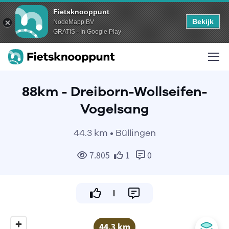
Fietsknooppunt
Bekijk
NodeMapp BV
GRATIS - In Google Play
88km - Dreiborn-Wollseifen-
Vogelsang
44.3 km • Büllingen
7.805
1
0
44.3 km