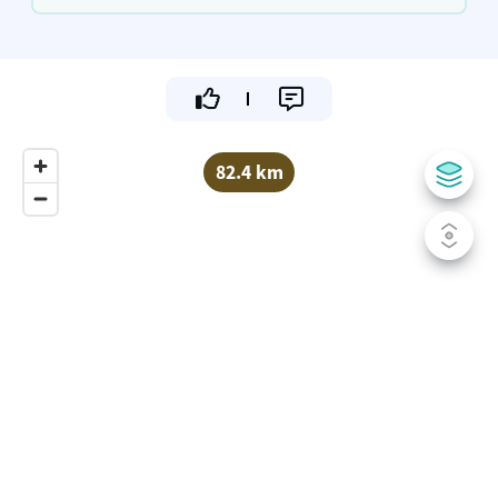
door de groene Oostkantons
82.4 km