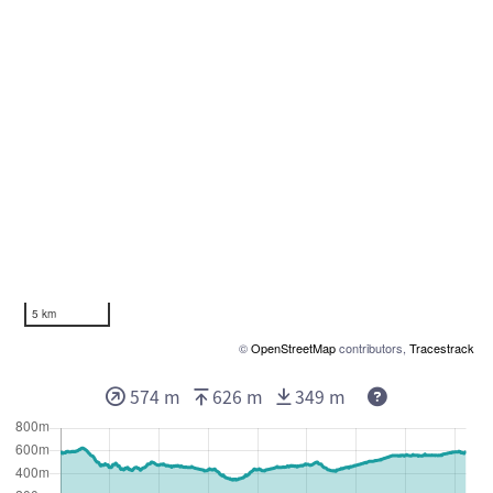
5 km
©
OpenStreetMap
contributors,
Tracestrack
574 m
626 m
349 m