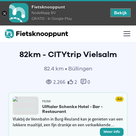
Fietsknooppunt
Bekijk
NodeMapp BV
GRATIS - In Google Play
82km - CITYtrip Vielsalm
82.4 km • Büllingen
2.266
2
0
Ad
Hotel
Ulftaler Schenke Hotel - Bar -
Restaurant
Vlakbij de Vennbahn in Burg-Reuland kan je genieten van een
lekkere maaltijd, een fijn drankje en een verkwikkende
overnachting met ontbijt. Gezellige no-nonsens op je tocht
Meer info