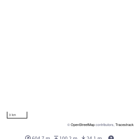
3 km
©
OpenStreetMap
contributors,
Tracestrack
604.7 m
100.2 m
24.1 m