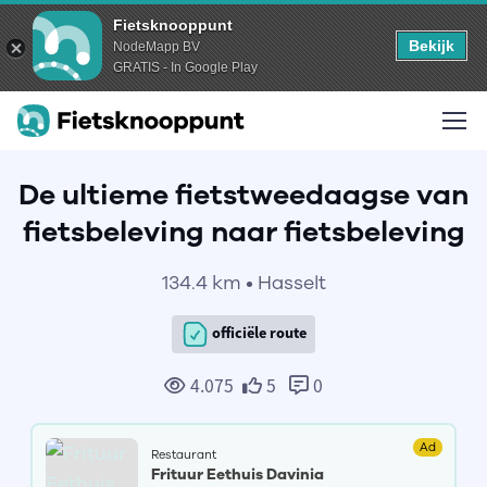
Fietsknooppunt
Bekijk
NodeMapp BV
GRATIS - In Google Play
De ultieme fietstweedaagse van
fietsbeleving naar fietsbeleving
134.4 km • Hasselt
officiële route
4.075
5
0
Ad
Restaurant
Frituur Eethuis Davinia