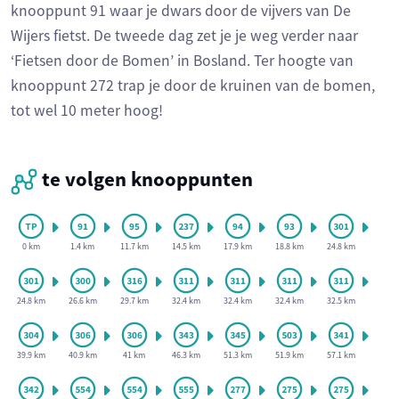
knooppunt 91 waar je dwars door de vijvers van De
Wijers fietst. De tweede dag zet je je weg verder naar
‘Fietsen door de Bomen’ in Bosland. Ter hoogte van
knooppunt 272 trap je door de kruinen van de bomen,
tot wel 10 meter hoog!
te volgen knooppunten
0 km
1.4 km
11.7 km
14.5 km
17.9 km
18.8 km
24.8 km
24.8 km
26.6 km
29.7 km
32.4 km
32.4 km
32.4 km
32.5 km
39.9 km
40.9 km
41 km
46.3 km
51.3 km
51.9 km
57.1 km