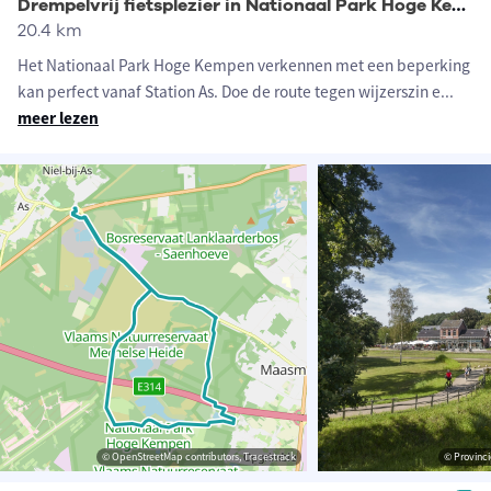
Drempelvrij fietsplezier in Nationaal Park Hoge Kempen
20.4 km
Het Nationaal Park Hoge Kempen verkennen met een beperking
kan perfect vanaf Station As. Doe de route tegen wijzerszin e
...
meer lezen
© OpenStreetMap contributors, Tracestrack
© Provinc