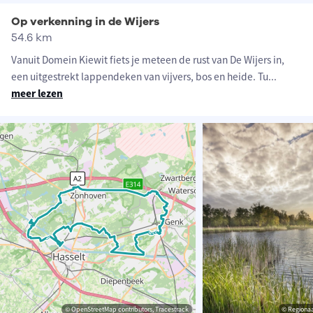
Op verkenning in de Wijers
54.6 km
Vanuit Domein Kiewit fiets je meteen de rust van De Wijers in,
een uitgestrekt lappendeken van vijvers, bos en heide. Tu
...
meer lezen
© OpenStreetMap contributors, Tracestrack
© Regiona