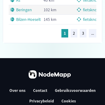
As
40 km
fietsknoopp
Beringen
102 km
fietsknoopp
Bilzen-Hoeselt
145 km
fietsknoopp
1
2
3
...
Over ons
Contact
Gebruiksvoorwaarden
Privacybeleid
Cookies