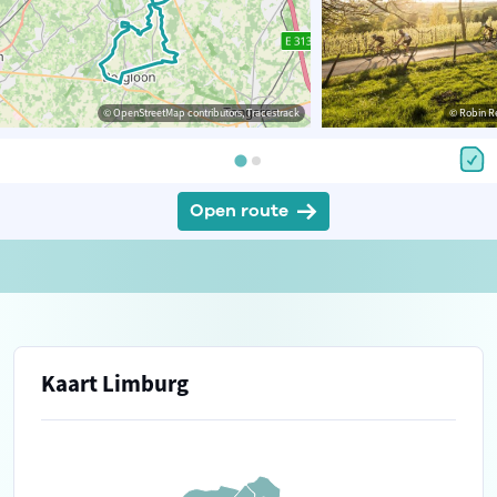
© OpenStreetMap contributors, Tracestrack
© Robin R
Open route
Kaart Limburg