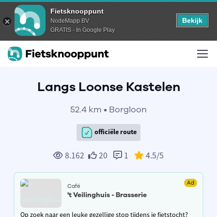
Fietsknooppunt
Bekijk
NodeMapp BV
GRATIS - In Google Play
Langs Loonse Kastelen
52.4 km • Borgloon
officiële route
8.162
20
1
4.5
/5
Ad
Café
't Veilinghuis - Brasserie
Op zoek naar een leuke gezellige stop tijdens je fietstocht?