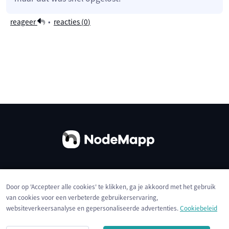
reageer
•
reacties (
0
)
Over ons
Contact
Gebruiksvoorwaarden
Door op 'Accepteer alle cookies' te klikken, ga je akkoord met het gebruik
Privacybeleid
Cookies
van cookies voor een verbeterde gebruikerservaring,
websiteverkeersanalyse en gepersonaliseerde advertenties.
Cookiebeleid