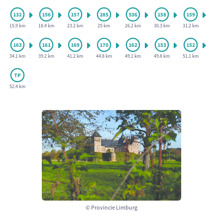
15.9 km
18.4 km
23.2 km
25 km
26.2 km
30.3 km
31.2 km
34.1 km
39.2 km
41.2 km
44.8 km
49.1 km
49.8 km
51.1 km
52.4 km
© Provincie Limburg