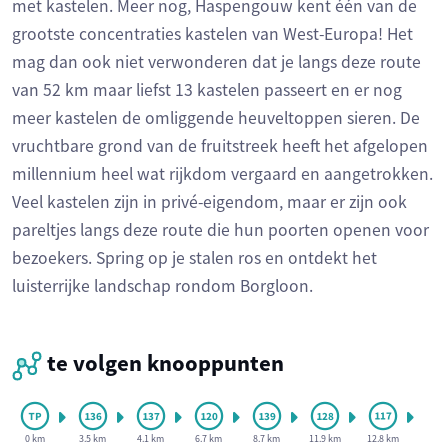
met kastelen. Meer nog, Haspengouw kent één van de
grootste concentraties kastelen van West-Europa! Het
mag dan ook niet verwonderen dat je langs deze route
van 52 km maar liefst 13 kastelen passeert en er nog
meer kastelen de omliggende heuveltoppen sieren. De
vruchtbare grond van de fruitstreek heeft het afgelopen
millennium heel wat rijkdom vergaard en aangetrokken.
Veel kastelen zijn in privé-eigendom, maar er zijn ook
pareltjes langs deze route die hun poorten openen voor
bezoekers. Spring op je stalen ros en ontdekt het
luisterrijke landschap rondom Borgloon.
te volgen knooppunten
0 km
3.5 km
4.1 km
6.7 km
8.7 km
11.9 km
12.8 km