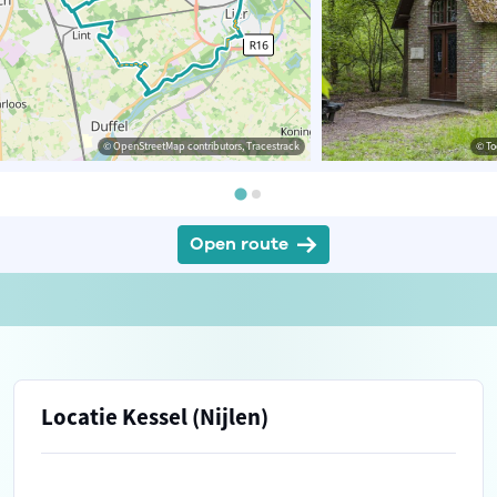
© OpenStreetMap contributors, Tracestrack
© To
Open route
Locatie Kessel (Nijlen)