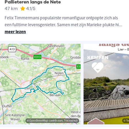
Pallieteren langs de Nete
47 km
4.1
/5
Felix Timmermans populairste romanfiguur ontpopte zich als
een fulltime levensgenieter. Samen met zijn Marieke plukte hi
...
meer lezen
© OpenStreetMap contributors, Tracestrack
© To