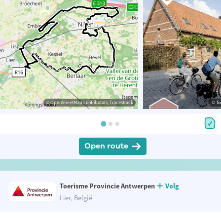
© OpenStreetMap contributors, Tracestrack
© To
Open route
Toerisme Provincie Antwerpen
Volg
Lier, België