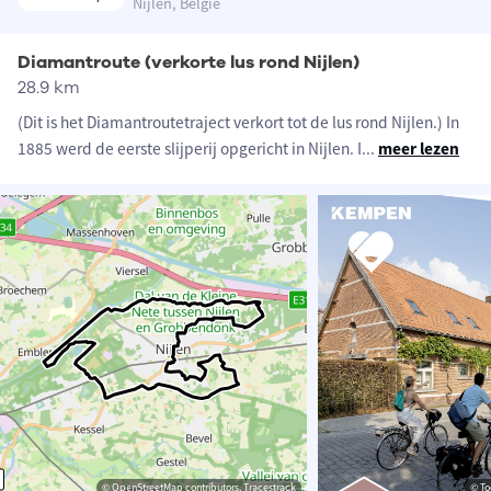
Nijlen, België
Diamantroute (verkorte lus rond Nijlen)
28.9 km
(Dit is het Diamantroutetraject verkort tot de lus rond Nijlen.) In
1885 werd de eerste slijperij opgericht in Nijlen. I
...
meer lezen
© OpenStreetMap contributors, Tracestrack
© To