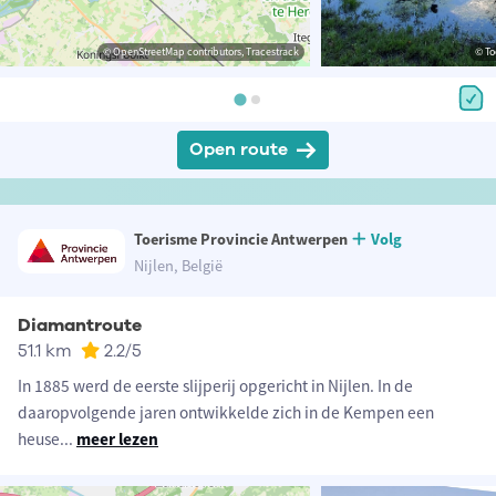
© OpenStreetMap contributors, Tracestrack
© To
Open route
Toerisme Provincie Antwerpen
Volg
Nijlen, België
Diamantroute
51.1 km
2.2
/5
In 1885 werd de eerste slijperij opgericht in Nijlen. In de
daaropvolgende jaren ontwikkelde zich in de Kempen een
heuse
...
meer lezen