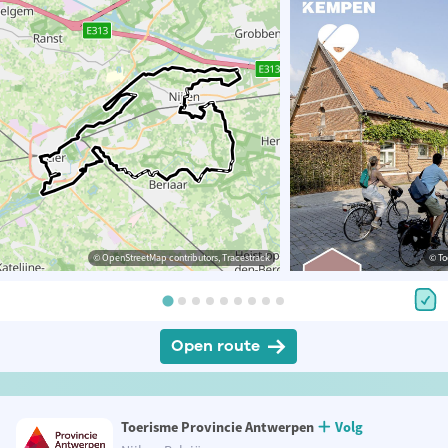
© OpenStreetMap contributors, Tracestrack
© To
Open route
Toerisme Provincie Antwerpen
Volg