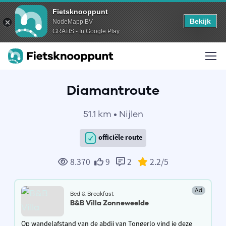
Fietsknooppunt
Bekijk
NodeMapp BV
GRATIS - In Google Play
Diamantroute
51.1 km • Nijlen
officiële route
8.370
9
2
2.2
/5
Ad
Bed & Breakfast
B&B Villa Zonneweelde
Op wandelafstand van de abdij van Tongerlo vind je deze