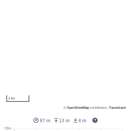
2 km
©
OpenStreetMap
contributors,
Tracestrack
87 m
13 m
4 m