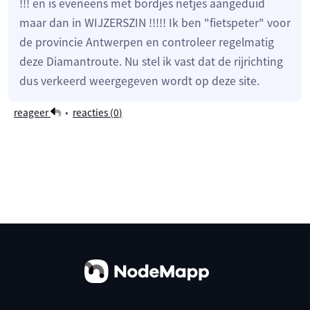
!!! en is eveneens met bordjes netjes aangeduid
maar dan in WIJZERSZIN !!!!! Ik ben "fietspeter" voor
de provincie Antwerpen en controleer regelmatig
deze Diamantroute. Nu stel ik vast dat de rijrichting
dus verkeerd weergegeven wordt op deze site.
reageer
•
reacties (
0
)