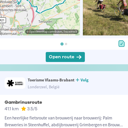
© OpenStreetMap contributors, Tracestrack
Open route
Toerisme Vlaams-Brabant
Volg
Londerzeel, België
Gambrinusroute
41.1 km
3.5
/5
Een heerlijke fietsroute van brouwerij naar brouwerij: Palm
Breweries in Steenhuffel, abdijbrouwerij Grimbergen en Brouw
...