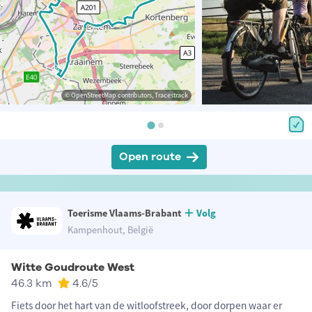
© OpenStreetMap contributors, Tracestrack
Open route
Toerisme Vlaams-Brabant
Volg
Kampenhout, België
Witte Goudroute West
46.3 km
4.6
/5
Fiets door het hart van de witloofstreek, door dorpen waar er