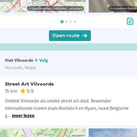
© OpenStreetMap contributors, Tracestrack
© vlaanderen-fietsland
Open route
Visit Vilvoorde
Volg
Vilvoorde, België
Street Art Vilvoorde
15 km
5
/5
Ontdek Vilvoorde als unieke street art-stad. Bewonder
internationale iconen zoals Bordalo II en Hyuro, naast Belgische
g
...
meer lezen