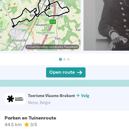
© OpenStreetMap contributors, Tracestrack
Open route
Toerisme Vlaams-Brabant
Volg
Meise, België
Parken en Tuinenroute
44.5 km
3
/5