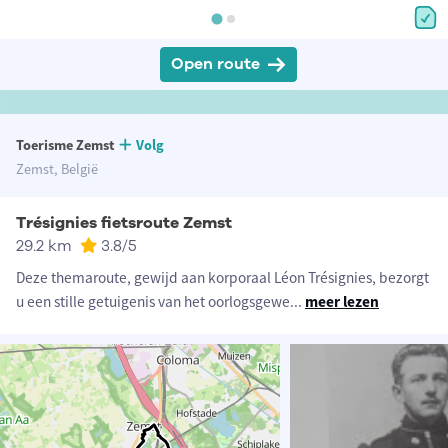
Open route
Toerisme Zemst
Volg
Zemst, België
Trésignies fietsroute Zemst
29.2 km
3.8
/5
Deze themaroute, gewijd aan korporaal Léon Trésignies, bezorgt
u een stille getuigenis van het oorlogsgewe
...
meer lezen