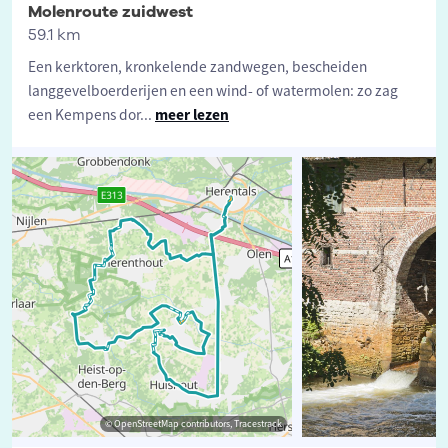
Molenroute zuidwest
59.1 km
Een kerktoren, kronkelende zandwegen, bescheiden
langgevelboerderijen en een wind- of watermolen: zo zag
een Kempens dor
...
meer lezen
© OpenStreetMap contributors, Tracestrack
©