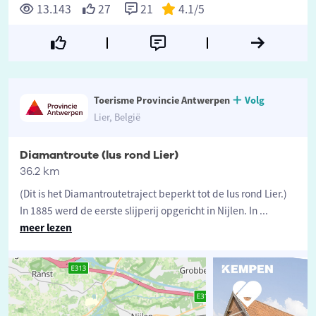
13.143
27
21
4.1
/5
Toerisme Provincie Antwerpen
Volg
Lier, België
Diamantroute (lus rond Lier)
36.2 km
(Dit is het Diamantroutetraject beperkt tot de lus rond Lier.)
In 1885 werd de eerste slijperij opgericht in Nijlen. In
...
meer lezen