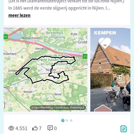
(Dit is het Diamantroutetraject verkort tot de lus rond Nijlen.)
In 1885 werd de eerste slijperij opgericht in Nijlen. I
...
meer lezen
© OpenStreetMap contributors, Tracestrack
©
4.551
7
0