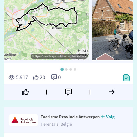
© OpenStreetMap contributors, Tracestrack
©
5.917
20
0
Toerisme Provincie Antwerpen
Volg
Herentals, België