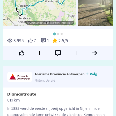
© OpenStreetMap contributors, Tracestrack
©
3.995
7
1
2.5
/5
Toerisme Provincie Antwerpen
Volg
Nijlen, België
Diamantroute
51.1 km
In 1885 werd de eerste slijperij opgericht in Nijlen. In de
daaropvolgende jaren ontwikkelde zich in de Kempen een