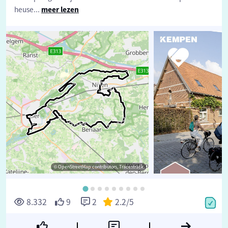
heuse
...
meer lezen
© OpenStreetMap contributors, Tracestrack
©
8.332
9
2
2.2
/5