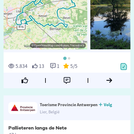
© OpenStreetMap contributors, Tracestrack
©
5.834
13
1
5
/5
Toerisme Provincie Antwerpen
Volg
Lier, België
Pallieteren langs de Nete