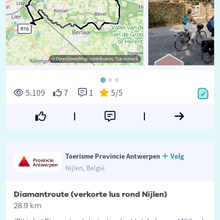
© OpenStreetMap contributors, Tracestrack
©
5.109
7
1
5
/5
Toerisme Provincie Antwerpen
Volg
Nijlen, België
Diamantroute (verkorte lus rond Nijlen)
28.9 km