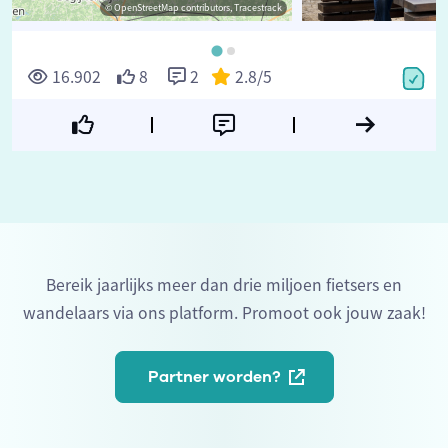
© OpenStreetMap contributors, Tracestrack
©
16.902
8
2
2.8
/5
Bereik jaarlijks meer dan drie miljoen fietsers en
wandelaars via ons platform. Promoot ook jouw zaak!
Partner worden?