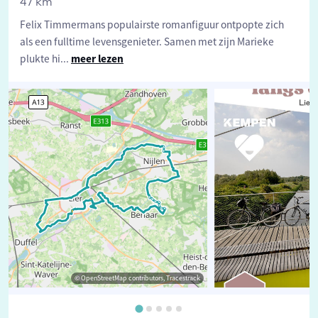
47 km
Felix Timmermans populairste romanfiguur ontpopte zich
als een fulltime levensgenieter. Samen met zijn Marieke
plukte hi
...
meer lezen
© OpenStreetMap contributors, Tracestrack
©