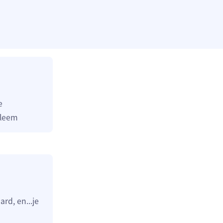
e
bleem
rd, en...je