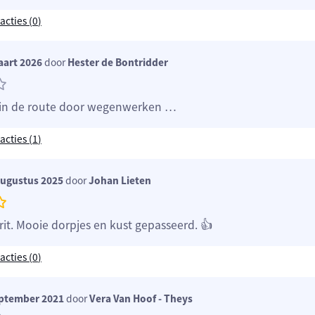
acties (
0
)
aart 2026
door
Hester de Bontridder
 in de route door wegenwerken …
acties (
1
)
augustus 2025
door
Johan Lieten
rit. Mooie dorpjes en kust gepasseerd. 👍
acties (
0
)
eptember 2021
door
Vera Van Hoof - Theys