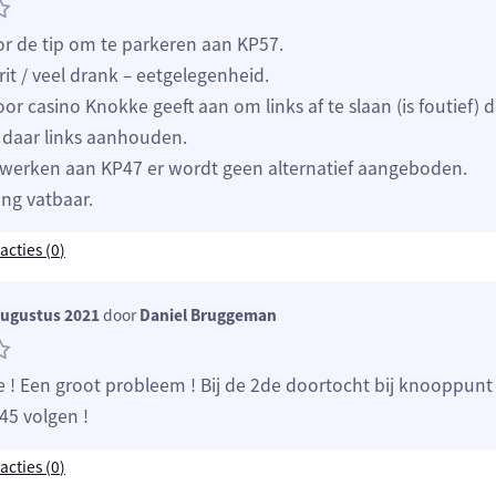
r de tip om te parkeren aan KP57.
it / veel drank – eetgelegenheid.
oor casino Knokke geeft aan om links af te slaan (is foutief) 
n daar links aanhouden.
erken aan KP47 er wordt geen alternatief aangeboden.
ing vatbaar.
acties (
0
)
augustus 2021
door
Daniel Bruggeman
 ! Een groot probleem ! Bij de 2de doortocht bij knooppunt
5 volgen !
acties (
0
)