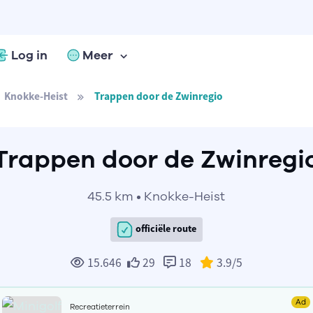
Log in
Meer
Knokke-Heist
Trappen door de Zwinregio
Trappen door de Zwinregi
45.5 km • Knokke-Heist
officiële route
15.646
29
18
3.9
/5
Ad
Recreatieterrein