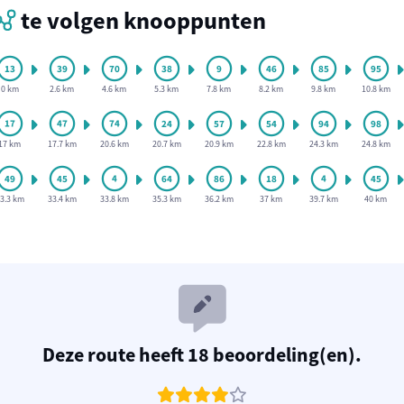
te volgen knooppunten
0 km
2.6 km
4.6 km
5.3 km
7.8 km
8.2 km
9.8 km
10.8 km
17 km
17.7 km
20.6 km
20.7 km
20.9 km
22.8 km
24.3 km
24.8 km
3.3 km
33.4 km
33.8 km
35.3 km
36.2 km
37 km
39.7 km
40 km
Deze route heeft 18 beoordeling(en).