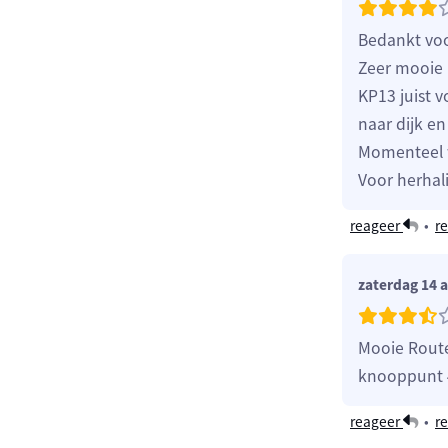
Bedankt voo
Zeer mooie r
KP13 juist v
naar dijk e
Momenteel w
Voor herhal
reageer
•
re
zaterdag 14 
Mooie Route
knooppunt 4
reageer
•
re