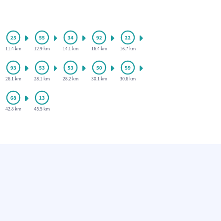
11.4 km
12.9 km
14.1 km
16.4 km
16.7 km
26.1 km
28.1 km
28.2 km
30.1 km
30.6 km
42.8 km
45.5 km