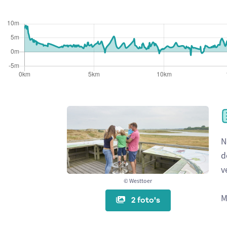
N
d
v
© Westtoer
M
2 foto's