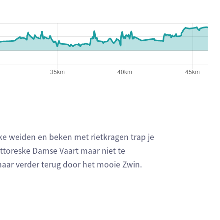
ven respectievelijk het aantal te stijgen meters, het hoogst
ke weiden en beken met rietkragen trap je
ittoreske Damse Vaart maar niet te
arnaar verder terug door het mooie Zwin.