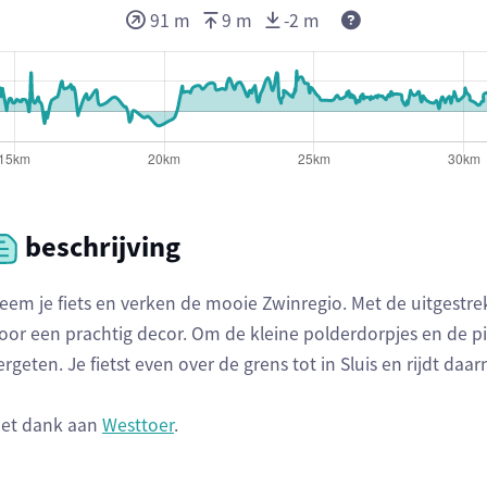
Deze waarden ge
91 m
9 m
-2 m
beschrijving
eem je fiets en verken de mooie Zwinregio. Met de uitgestre
oor een prachtig decor. Om de kleine polderdorpjes en de p
ergeten. Je fietst even over de grens tot in Sluis en rijdt da
et dank aan
Westtoer
.