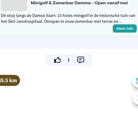
Minigolf & Zomerbar Damme - Open vanaf mei
Dé stop langs de Damse Vaart: 15 holes minigolf in de historische tuin van
het Sint-Janshospitaal. Ontspan in onze zomerbar met terras en
streekbieren of een cocktail. Uniek erfgoed nabij Brugge!
Meer info
45.5 km