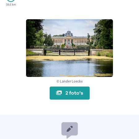
38.6 km
© Lander Loeckx
2 foto's