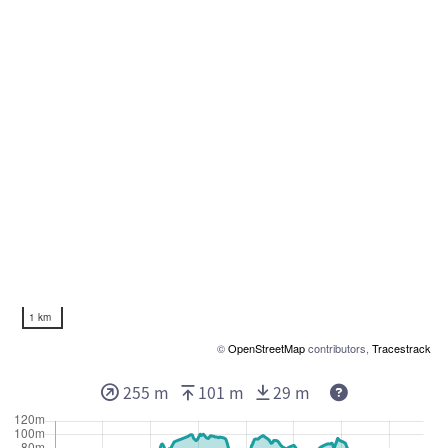
1 km
©
OpenStreetMap
contributors,
Tracestrack
Deze waarden 
255 m
101 m
29 m