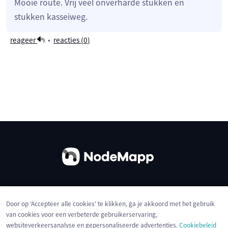
Mooie route. Vrij veel onverharde stukken en
stukken kasseiweg.
reageer
•
reacties (
0
)
Over ons
Contact
Gebruiksvoorwaarden
Door op 'Accepteer alle cookies' te klikken, ga je akkoord met het gebruik
Privacybeleid
Cookies
van cookies voor een verbeterde gebruikerservaring,
websiteverkeersanalyse en gepersonaliseerde advertenties.
Cookiebeleid