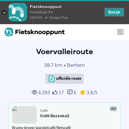
Fietsknooppunt
Bekijk
NodeMapp BV
GRATIS - In Google Play
Voervalleiroute
38.7 km • Bertem
officiële route
6.593
17
6
3.8
/5
Ad
Café
Café Bezzeke2
Bruine kroeg/wandelcafé/fietscafé