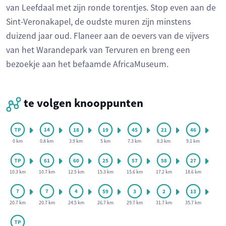
van Leefdaal met zijn ronde torentjes. Stop even aan de
Sint-Veronakapel, de oudste muren zijn minstens
duizend jaar oud. Flaneer aan de oevers van de vijvers
van het Warandepark van Tervuren en breng een
bezoekje aan het befaamde AfricaMuseum.
te volgen knooppunten
0 km
0.8 km
3.9 km
5 km
7.3 km
8.3 km
9.1 km
10.3 km
10.7 km
12.5 km
15.3 km
15.6 km
17.2 km
18.6 km
20.7 km
20.7 km
24.5 km
26.7 km
29.7 km
31.7 km
35.7 km