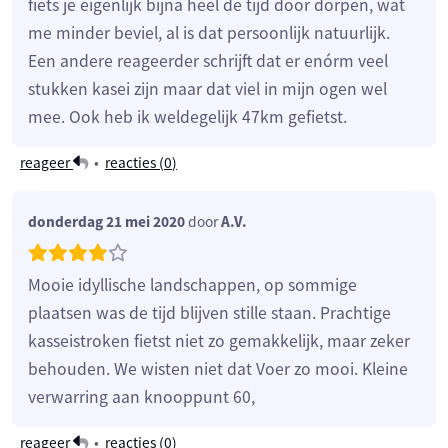
fiets je eigenlijk bijna heel de tijd door dorpen, wat
me minder beviel, al is dat persoonlijk natuurlijk.
Een andere reageerder schrijft dat er enórm veel
stukken kasei zijn maar dat viel in mijn ogen wel
mee. Ook heb ik weldegelijk 47km gefietst.
reageer
•
reacties (
0
)
donderdag 21 mei 2020
door
A.V.
Mooie idyllische landschappen, op sommige
plaatsen was de tijd blijven stille staan. Prachtige
kasseistroken fietst niet zo gemakkelijk, maar zeker
behouden. We wisten niet dat Voer zo mooi. Kleine
verwarring aan knooppunt 60,
reageer
•
reacties (
0
)