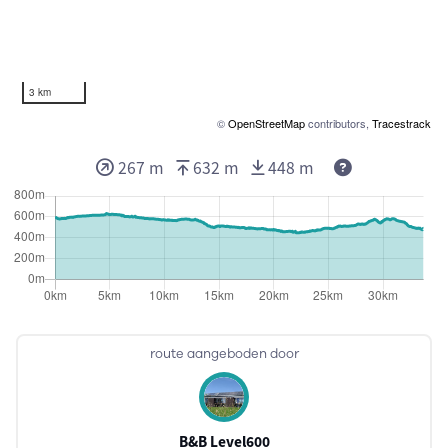
3 km
©
OpenStreetMap
contributors,
Tracestrack
267 m
632 m
448 m
route aangeboden door
B&B Level600