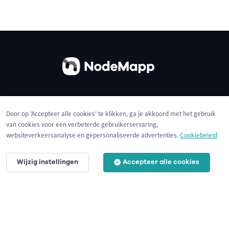
Over ons
Contact
Gebruiksvoorwaarden
Door op 'Accepteer alle cookies' te klikken, ga je akkoord met het gebruik
Privacybeleid
Cookies
van cookies voor een verbeterde gebruikerservaring,
websiteverkeersanalyse en gepersonaliseerde advertenties.
Cookiebeleid
Wijzig instellingen
Accepteer alle cookies
© 2026 NodeMapp BV