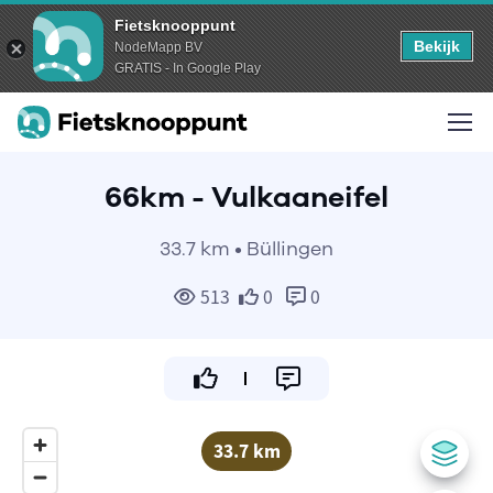
Fietsknooppunt
Bekijk
NodeMapp BV
GRATIS - In Google Play
66km - Vulkaaneifel
33.7 km • Büllingen
513
0
0
33.7 km