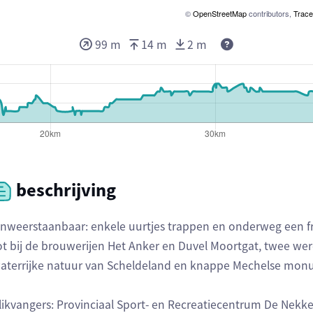
©
OpenStreetMap
contributors,
Trace
99 m
14 m
2 m
beschrijving
nweerstaanbaar: enkele uurtjes trappen en onderweg een fri
ot bij de brouwerijen Het Anker en Duvel Moortgat, twee wer
aterrijke natuur van Scheldeland en knappe Mechelse mo
likvangers: Provinciaal Sport- en Recreatiecentrum De Nekker