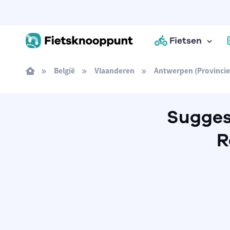
Fietsen
België
Vlaanderen
Antwerpen (Provincie
Suggest
R