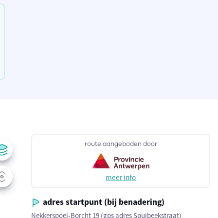
route aangeboden door
meer info
adres startpunt (bij benadering)
Nekkerspoel-Borcht 19 (gps adres Spuibeekstraat)