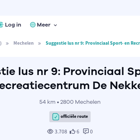
Log in
Meer
)
Mechelen
Suggestie lus nr 9: Provinciaal Sport- en Re
ie lus nr 9: Provinciaal S
ecreatiecentrum De Nekk
54 km • 2800 Mechelen
officiële route
3.708
6
0