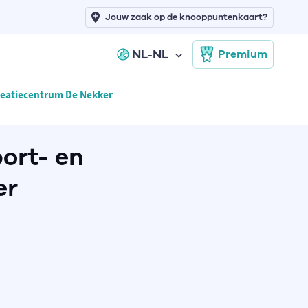
Jouw zaak op de knooppuntenkaart?
NL-NL
Premium
creatiecentrum De Nekker
port- en
er