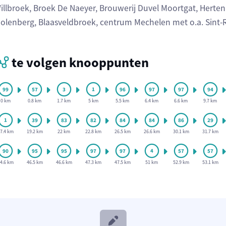
illbroek, Broek De Naeyer, Brouwerij Duvel Moortgat, Hertenb
olenberg, Blaasveldbroek, centrum Mechelen met o.a. Sint
te volgen knooppunten
0 km
0.8 km
1.7 km
5 km
5.5 km
6.4 km
6.6 km
9.7 km
7.4 km
19.2 km
22 km
22.8 km
26.5 km
26.6 km
30.1 km
31.7 km
4.6 km
46.5 km
46.6 km
47.3 km
47.5 km
51 km
52.9 km
53.1 km