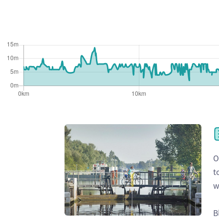
O
t
w
B