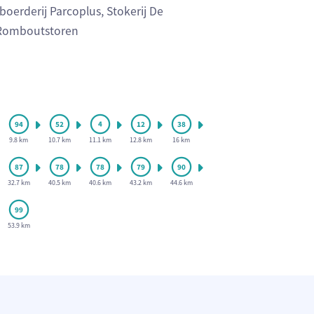
oerderij Parcoplus, Stokerij De
-Romboutstoren
9.8 km
10.7 km
11.1 km
12.8 km
16 km
32.7 km
40.5 km
40.6 km
43.2 km
44.6 km
53.9 km