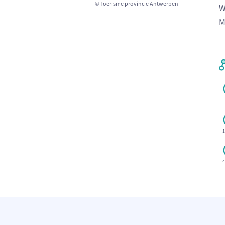
© Toerisme provincie Antwerpen
W
M
1
4