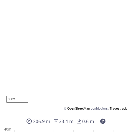
2 km
©
OpenStreetMap
contributors,
Tracestrack
Deze waarden
206.9 m
33.4 m
0.6 m