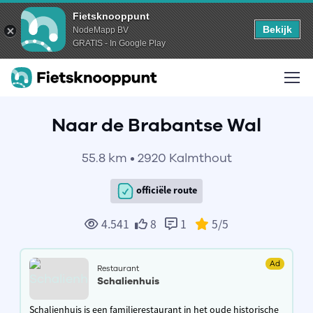
Fietsknooppunt
Bekijk
NodeMapp BV
GRATIS - In Google Play
Naar de Brabantse Wal
55.8 km • 2920 Kalmthout
officiële route
4.541
8
1
5
/5
Ad
Restaurant
Schalienhuis
Schalienhuis is een familierestaurant in het oude historische