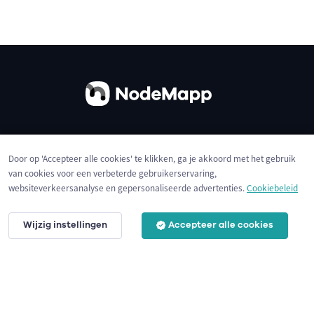
Over ons
Contact
Gebruiksvoorwaarden
Door op 'Accepteer alle cookies' te klikken, ga je akkoord met het gebruik
Privacybeleid
Cookies
van cookies voor een verbeterde gebruikerservaring,
websiteverkeersanalyse en gepersonaliseerde advertenties.
Cookiebeleid
Wijzig instellingen
Accepteer alle cookies
© 2026 NodeMapp BV