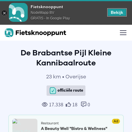
Fietsknooppunt
Bekijk
NodeMapp BV
GRATIS - In Google Play
De Brabantse Pijl Kleine
Kannibaalroute
23 km • Overijse
officiële route
17.338
18
0
Ad
Restaurant
A Beauty Well "Bistro & Wellness"