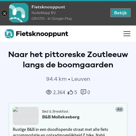
Fietsknooppunt
Bekijk
NodeMapp BV
GRATIS - In Google Play
Naar het pittoreske Zoutleeuw
langs de boomgaarden
94.4 km • Leuven
2.364
5
0
Ad
Bed & Breakfast
B&B Mollekesberg
Rustige B&B in een doodlopende straat met alle fiets
accommodatie en oplaadmogelijkheid E bike. Nabij