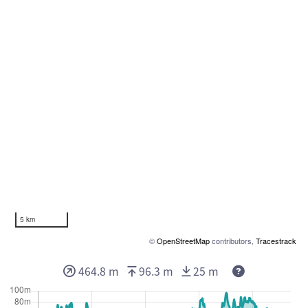
5 km
©
OpenStreetMap
contributors,
Tracestrack
464.8 m
96.3 m
25 m