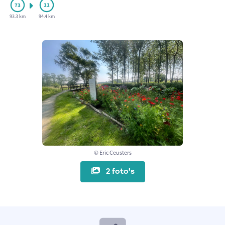
93.3 km
94.4 km
© Eric Ceusters
2 foto's