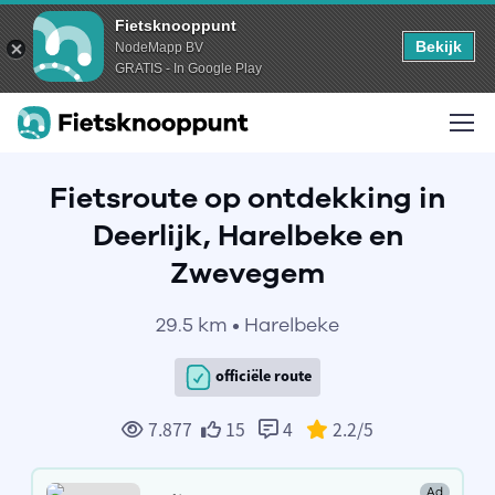
Fietsknooppunt
Bekijk
NodeMapp BV
GRATIS - In Google Play
Fietsroute op ontdekking in
Deerlijk, Harelbeke en
Zwevegem
29.5 km • Harelbeke
officiële route
7.877
15
4
2.2
/5
Ad