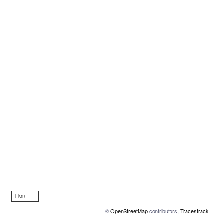
1 km
©
OpenStreetMap
contributors,
Tracestrack