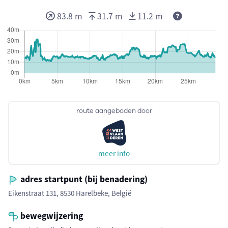
83.8 m
31.7 m
11.2 m
route aangeboden door
meer info
adres startpunt (bij benadering)
Eikenstraat 131, 8530 Harelbeke, België
bewegwijzering