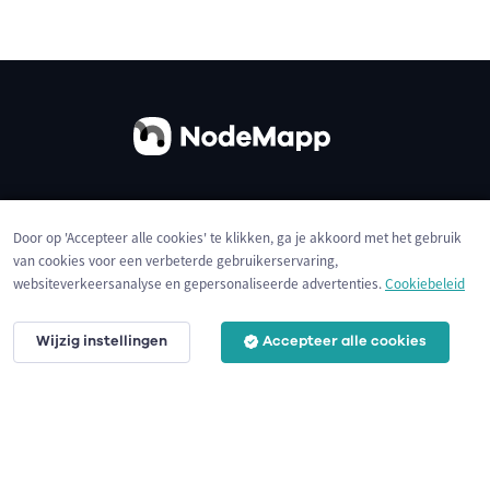
Over ons
Contact
Gebruiksvoorwaarden
Door op 'Accepteer alle cookies' te klikken, ga je akkoord met het gebruik
Privacybeleid
Cookies
van cookies voor een verbeterde gebruikerservaring,
websiteverkeersanalyse en gepersonaliseerde advertenties.
Cookiebeleid
Wijzig instellingen
Accepteer alle cookies
© 2026 NodeMapp BV