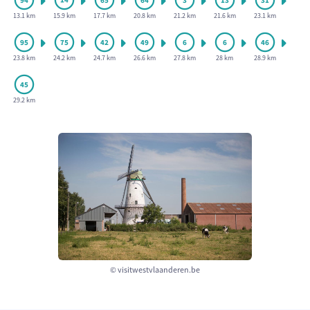
13.1 km
15.9 km
17.7 km
20.8 km
21.2 km
21.6 km
23.1 km
23.8 km
24.2 km
24.7 km
26.6 km
27.8 km
28 km
28.9 km
29.2 km
© visitwestvlaanderen.be