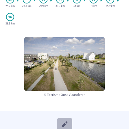
25.7 km
27.7 km
29.9 km
31.7 km
33 km
34 km
35.9 km
36.3 km
© Toerisme Oost-Vlaanderen