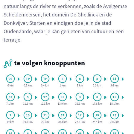
natuur langs de rivier te verkennen, zoals de Avelgemse
Scheldemeersen, het domein De Ghellinck en de
Donkvijver. Starten en eindigen doe je in de stad
Oudenaarde, waar je kan genieten van cultuur en een
terrasje.
te volgen knooppunten
0 km
0.2 km
0.4 km
1 km
1 km
1.3 km
5.6 km
7.1 km
11.2 km
12.1 km
13.9 km
16.2 km
17.6 km
18.1 km
19 km
19.5 km
20 km
20.3 km
22.8 km
24.4 km
24.6 km