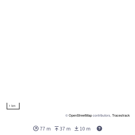
1 km
©
OpenStreetMap
contributors,
Tracestrack
77 m
37 m
10 m