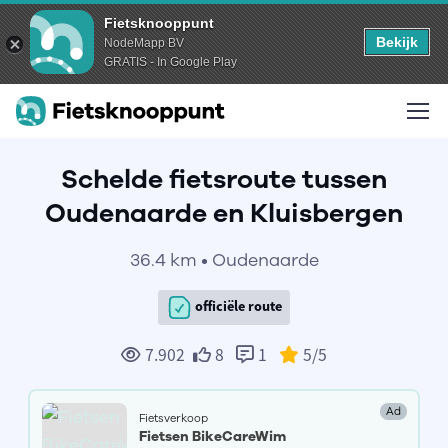
Fietsknooppunt
Bekijk
NodeMapp BV
GRATIS - In Google Play
Schelde fietsroute tussen
Oudenaarde en Kluisbergen
36.4 km • Oudenaarde
officiële route
7.902
8
1
5
/5
Ad
Fietsverkoop
Fietsen BikeCareWim