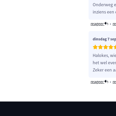
Onderweg ee
inziens een
reageer
•
re
dinsdag 7 se
Halokes, wie
het wel eve
Zeker een 
reageer
•
re