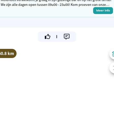
We zijn alle dagen open tussen 09u00 - 23u00! Kom proeven van onze
unieke sfeer, lekkere snacks en verfrissende drankjes.
Meer info
60.8 km