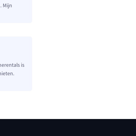
. Mijn
herentals is
nieten.