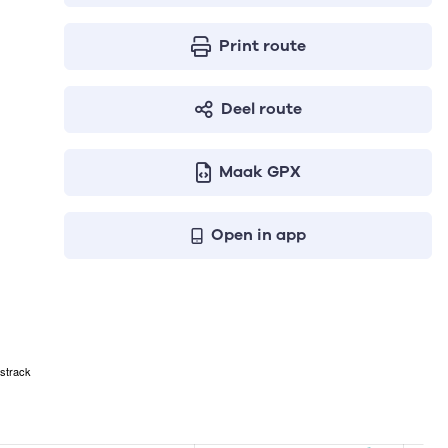
Print route
Deel route
Maak GPX
Open in app
strack
ven respectievelijk het aantal te stijgen meters, het hoogst