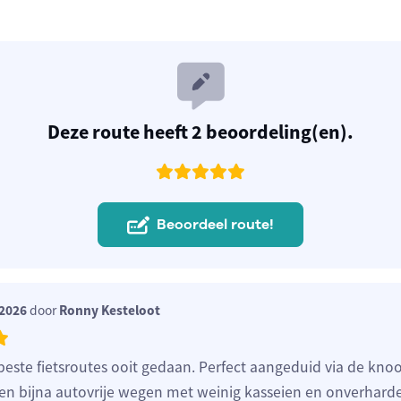
Deze route heeft 2 beoordeling(en).
Beoordeel route!
 2026
door
Ronny Kesteloot
beste fietsroutes ooit gedaan. Perfect aangeduid via de kn
en bijna autovrije wegen met weinig kasseien en onverhard