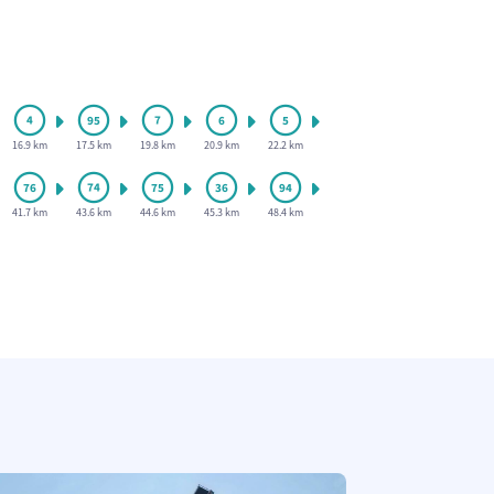
16.9 km
17.5 km
19.8 km
20.9 km
22.2 km
41.7 km
43.6 km
44.6 km
45.3 km
48.4 km