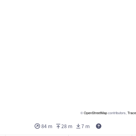
©
OpenStreetMap
contributors,
Trace
Deze waarden ge
84 m
28 m
7 m