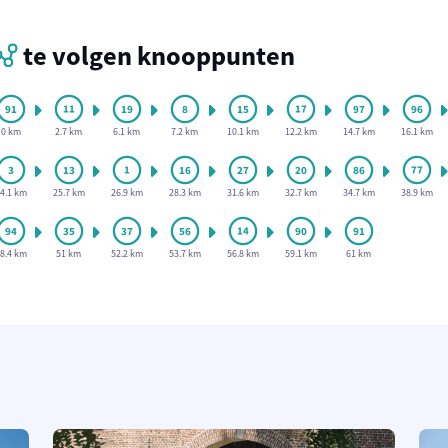
te volgen knooppunten
0 km
2.7 km
6.1 km
7.2 km
10.1 km
12.2 km
14.7 km
16.1 km
4.1 km
25.7 km
26.9 km
28.3 km
31.6 km
32.7 km
34.7 km
38.9 km
8.4 km
51 km
52.2 km
53.7 km
56.8 km
59.1 km
61 km