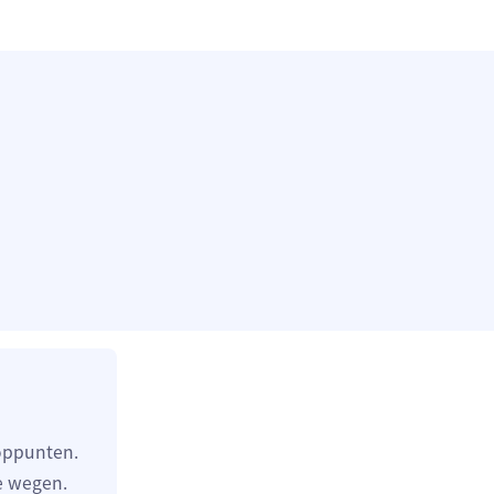
ooppunten.
e wegen.