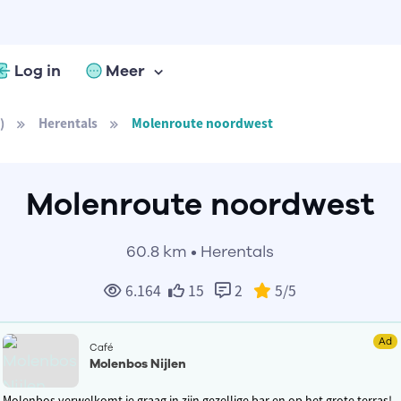
Log in
Meer
)
Herentals
Molenroute noordwest
Molenroute noordwest
60.8 km • Herentals
6.164
15
2
5
/5
Ad
Café
Molenbos Nijlen
Molenbos verwelkomt je graag in zijn gezellige bar en op het grote terras!