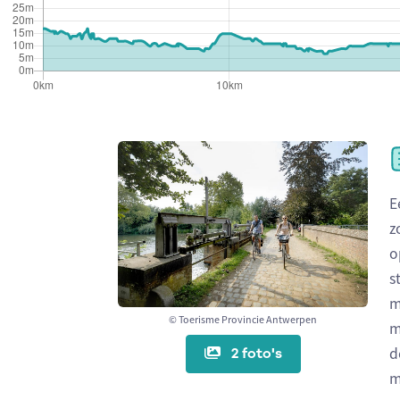
E
z
o
s
m
© Toerisme Provincie Antwerpen
m
2 foto's
d
m