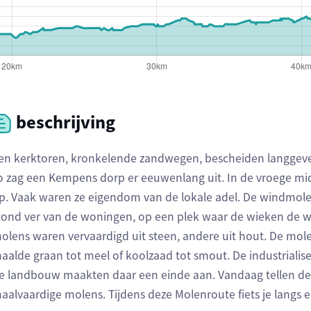
beschrijving
en kerktoren, kronkelende zandwegen, bescheiden langgeve
o zag een Kempens dorp er eeuwenlang uit. In de vroege 
p. Vaak waren ze eigendom van de lokale adel. De windmole
tond ver van de woningen, op een plek waar de wieken de
olens waren vervaardigd uit steen, andere uit hout. De molen
aalde graan tot meel of koolzaad tot smout. De industrial
e landbouw maakten daar een einde aan. Vandaag tellen d
aalvaardige molens. Tijdens deze Molenroute fiets je langs 