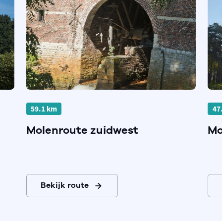
59.1 km
47
Molenroute zuidwest
Mo
Bekijk route