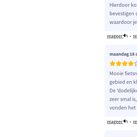
Hierdoor ko
bevestigen 
waardoor je 
reageer
•
re
maandag 18 
Mooie fiets
gebied en kl
De 'dodelijk
zeer smal i
vonden het 
reageer
•
re