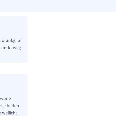
 drankje of
ig onderweg
gewone
elijkheden.
 wellicht