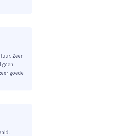
tuur. Zeer
al geen
 zeer goede
aald.