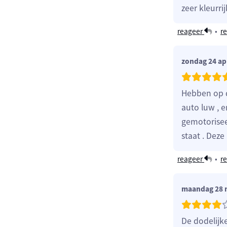
zeer kleurrij
reageer
•
re
zondag 24 apr
Hebben op d
auto luw , e
gemotorisee
staat . Deze
reageer
•
re
maandag 28 
De dodelijk