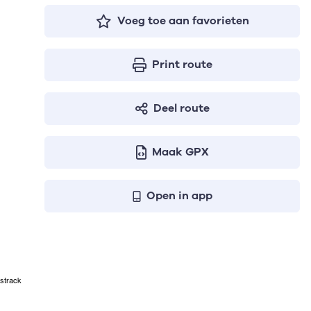
Voeg toe aan favorieten
Print route
Deel route
Maak GPX
Open in app
strack
even respectievelijk het aantal te stijgen meters, het hoogs