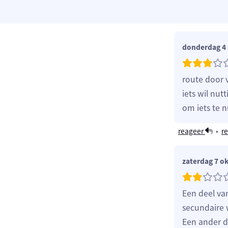
donderdag 4
route door 
iets wil nu
om iets te n
reageer
•
re
zaterdag 7 o
Een deel va
secundaire 
Een ander d