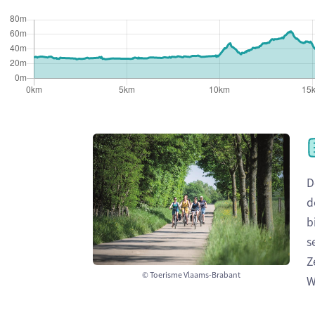
D
d
b
s
Z
© Toerisme Vlaams-Brabant
W