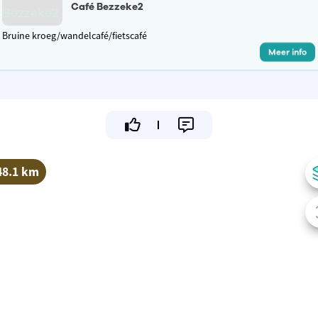
Café Bezzeke2
Bruine kroeg/wandelcafé/fietscafé
Meer info
48.1 km