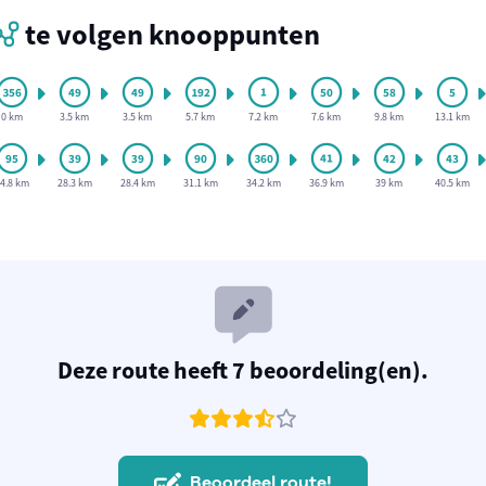
te volgen knooppunten
0 km
3.5 km
3.5 km
5.7 km
7.2 km
7.6 km
9.8 km
13.1 km
4.8 km
28.3 km
28.4 km
31.1 km
34.2 km
36.9 km
39 km
40.5 km
Deze route heeft 7 beoordeling(en).
Beoordeel route!