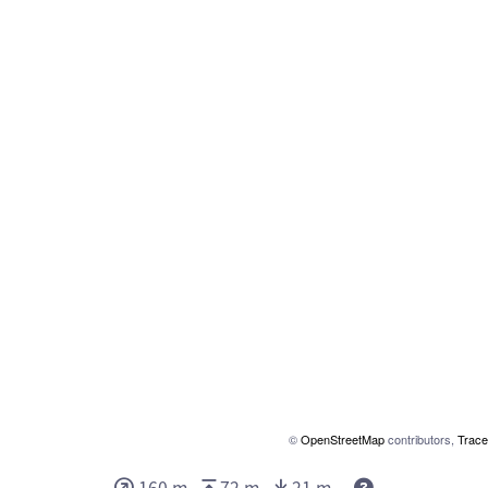
©
OpenStreetMap
contributors,
Trace
Deze waarden g