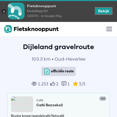
Fietsknooppunt
Bekijk
NodeMapp BV
GRATIS - In Google Play
Dijleland gravelroute
103.3 km • Oud-Heverlee
officiële route
1.253
2
1
5
/5
Ad
Café
Café Bezzeke2
Bruine kroeg/wandelcafé/fietscafé