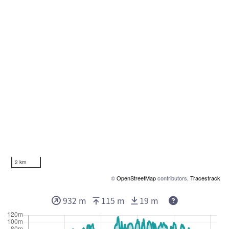
2 km
©
OpenStreetMap
contributors,
Tracestrack
Deze waarden 
932 m
115 m
19 m