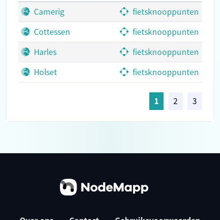
Camerig
fietsknooppunten
Cottessen
fietsknooppunten
Harles
fietsknooppunten
Holset
fietsknooppunten
1
2
3