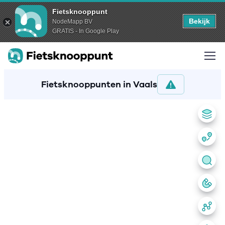
Fietsknooppunt
Bekijk
NodeMapp BV
GRATIS - In Google Play
Fietsknooppunten in Vaals