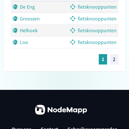
De Eng
fietsknooppunten
Groessen
fietsknooppunten
Helhoek
fietsknooppunten
Loo
fietsknooppunten
1
2