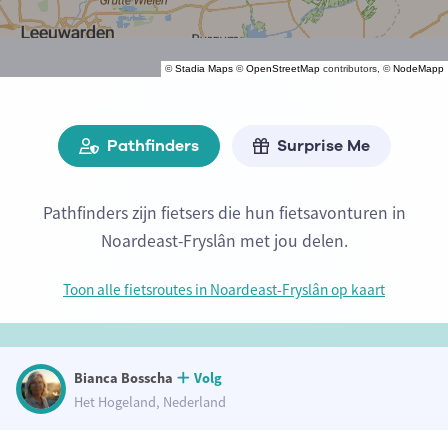
©
Stadia Maps
©
OpenStreetMap
contributors, ©
NodeMapp
Pathfinders
Surprise Me
Pathfinders zijn fietsers die hun fietsavonturen in
Noardeast-Fryslân met jou delen.
Toon alle fietsroutes in Noardeast-Fryslân op kaart
Bianca Bosscha
Volg
Het Hogeland, Nederland