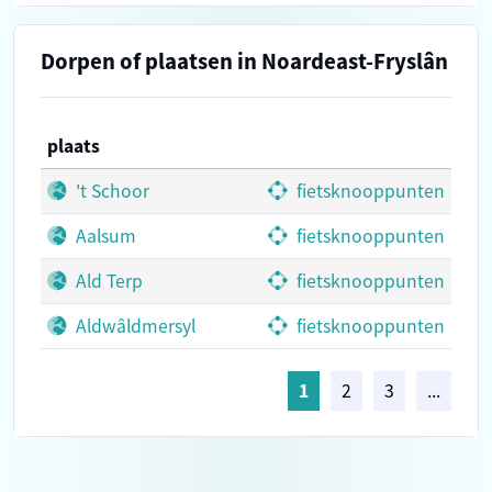
Dorpen of plaatsen in Noardeast-Fryslân
plaats
't Schoor
fietsknooppunten
Aalsum
fietsknooppunten
Ald Terp
fietsknooppunten
Aldwâldmersyl
fietsknooppunten
1
2
3
...