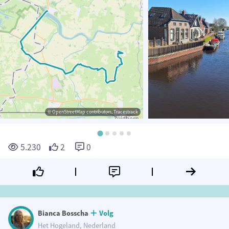
© OpenStreetMap contributors, Tracestrack
5.230
2
0
Bianca Bosscha
Volg
Het Hogeland, Nederland