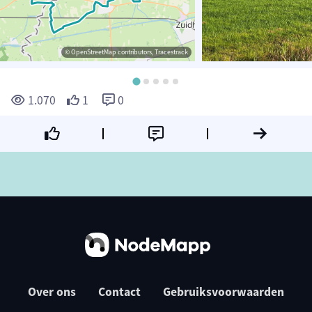
© OpenStreetMap contributors, Tracestrack
1.070
1
0
Over ons
Contact
Gebruiksvoorwaarden