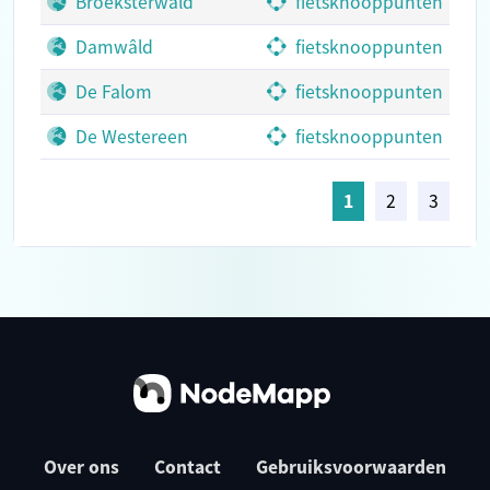
Broeksterwâld
fietsknooppunten
Damwâld
fietsknooppunten
De Falom
fietsknooppunten
De Westereen
fietsknooppunten
1
2
3
Over ons
Contact
Gebruiksvoorwaarden