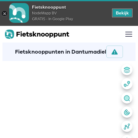
Fietsknooppunt
Bekijk
NodeMapp BV
GRATIS - In Google Play
Fietsknooppunten in Dantumadiel