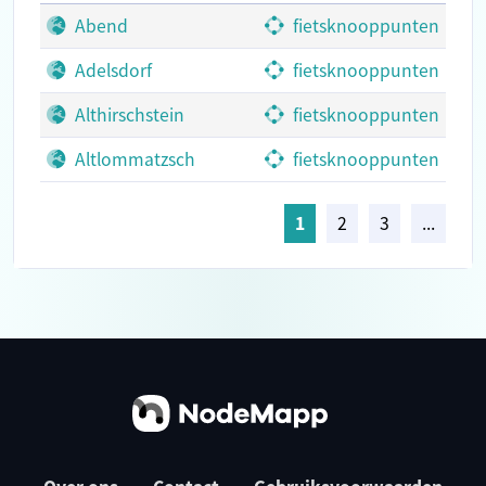
Abend
fietsknooppunten
Adelsdorf
fietsknooppunten
Althirschstein
fietsknooppunten
Altlommatzsch
fietsknooppunten
1
2
3
...