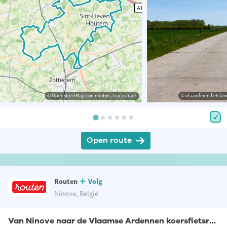
© OpenStreetMap contributors, Tracestrack
© vlaanderen-fietslan
Open route
Routen
Volg
Ninove, België
Van Ninove naar de Vlaamse Ardennen koersfietsroute