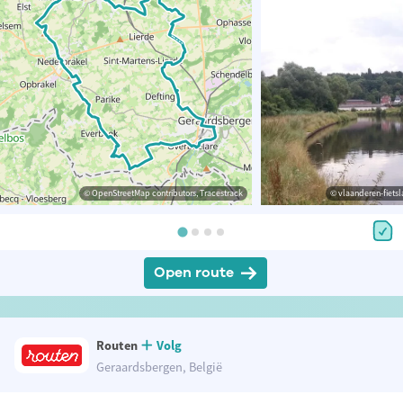
© OpenStreetMap contributors, Tracestrack
© vlaanderen-fietsl
Open route
Routen
Volg
Geraardsbergen, België