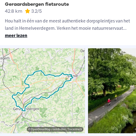
Geraardsbergen fietsroute
42.8 km
3.2
/5
Hou halt in één van de meest authentieke dorpspleintjes van het
land in Hemelveerdegem. Verken het mooie natuurreservaat
...
meer lezen
© OpenStreetMap contributors, Tracestrack