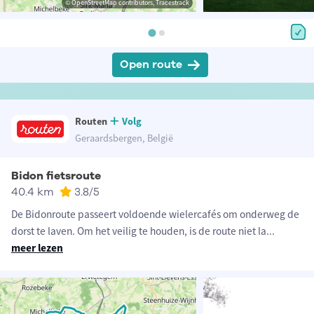
© OpenStreetMap contributors, Tracestrack
Open route
Routen
Volg
Geraardsbergen, België
Bidon fietsroute
40.4 km
3.8
/5
De Bidonroute passeert voldoende wielercafés om onderweg de
dorst te laven. Om het veilig te houden, is de route niet la
...
meer lezen