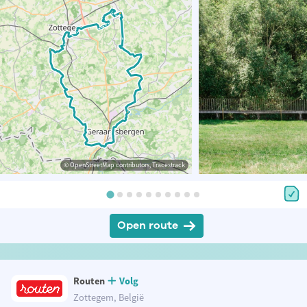
© OpenStreetMap contributors, Tracestrack
Open route
Routen
Volg
Zottegem, België