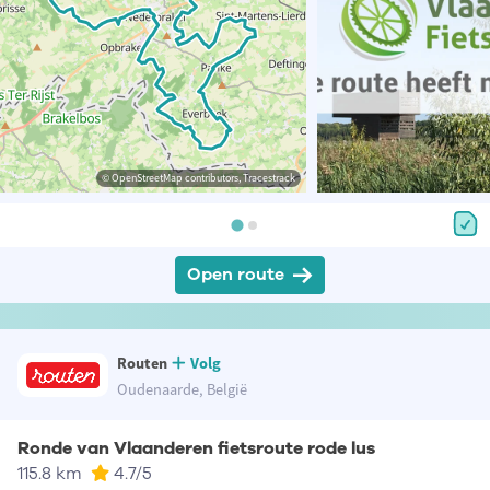
© OpenStreetMap contributors, Tracestrack
Open route
Routen
Volg
Oudenaarde, België
Ronde van Vlaanderen fietsroute rode lus
115.8 km
4.7
/5