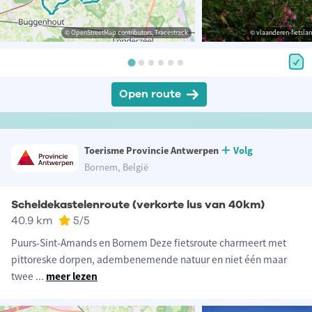
© OpenStreetMap contributors, Tracestrack
© vlaanderen-fietsland
Open route
Toerisme Provincie Antwerpen
Volg
Bornem, België
Scheldekastelenroute (verkorte lus van 40km)
40.9 km
5
/5
Puurs-Sint-Amands en Bornem Deze fietsroute charmeert met
pittoreske dorpen, adembenemende natuur en niet één maar
twee
...
meer lezen