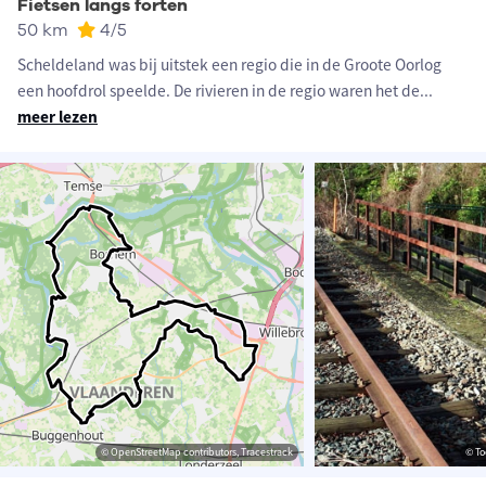
Fietsen langs forten
50 km
4
/5
Scheldeland was bij uitstek een regio die in de Groote Oorlog
een hoofdrol speelde. De rivieren in de regio waren het de
...
meer lezen
© OpenStreetMap contributors, Tracestrack
© To