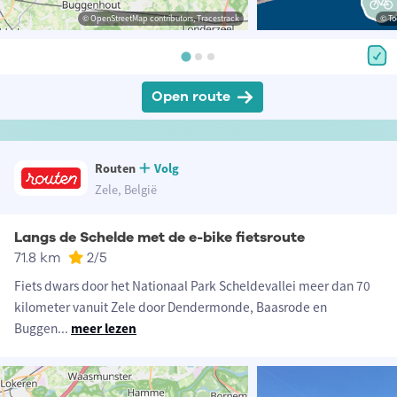
© OpenStreetMap contributors, Tracestrack
© To
Open route
Routen
Volg
Zele, België
Langs de Schelde met de e-bike fietsroute
71.8 km
2
/5
Fiets dwars door het Nationaal Park Scheldevallei meer dan 70
kilometer vanuit Zele door Dendermonde, Baasrode en
Buggen
...
meer lezen