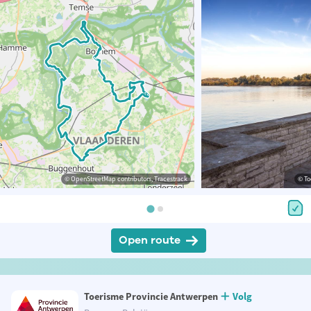
© OpenStreetMap contributors, Tracestrack
© To
Open route
Toerisme Provincie Antwerpen
Volg