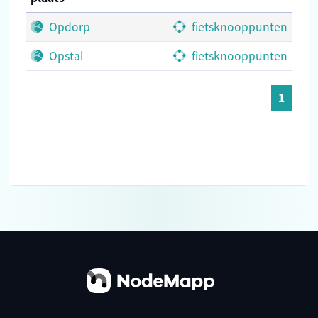
Opdorp
fietsknooppunten
Opstal
fietsknooppunten
1