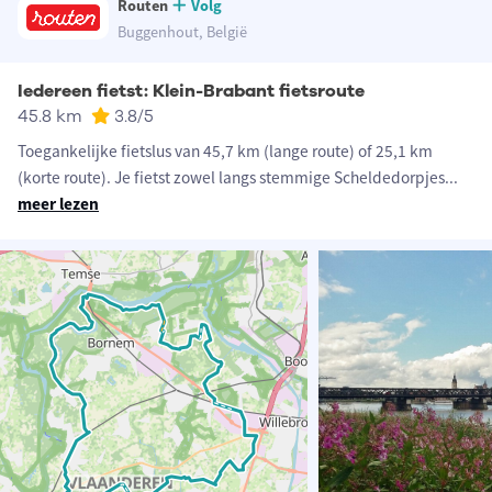
Routen
Volg
Buggenhout, België
Iedereen fietst: Klein-Brabant fietsroute
45.8 km
3.8
/5
Toegankelijke fietslus van 45,7 km (lange route) of 25,1 km
(korte route). Je fietst zowel langs stemmige Scheldedorpjes
...
meer lezen