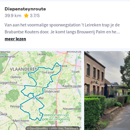
Diepensteynroute
39.9 km
3.7
/5
Van aan het voormalige spoorwegstation ’t Leireken trap je de
Brabantse Kouters door. Je komt langs Brouwerij Palm en he
...
meer lezen
© OpenStreetMap contributors, Tracestrack