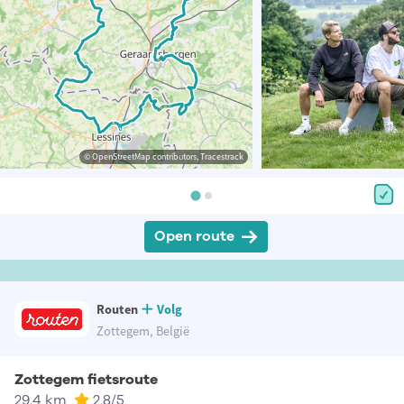
© OpenStreetMap contributors, Tracestrack
Open route
Routen
Volg
Zottegem, België
Zottegem fietsroute
29.4 km
2.8
/5