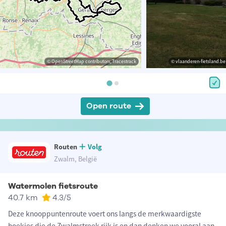
© OpenStreetMap contributors, Tracestrack
© vlaanderen-fietsland.be
Open route
Routen
Volg
Zwalm, België
Watermolen fietsroute
40.7 km
4.3
/5
Deze knooppuntenroute voert ons langs de merkwaardigste
hoekjes die de Zwalmstreek rijk is en dan denken we vooral aan