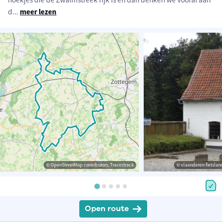
d
...
meer lezen
© OpenStreetMap contributors, Tracestrack
© vlaanderen-fietsland
Open route