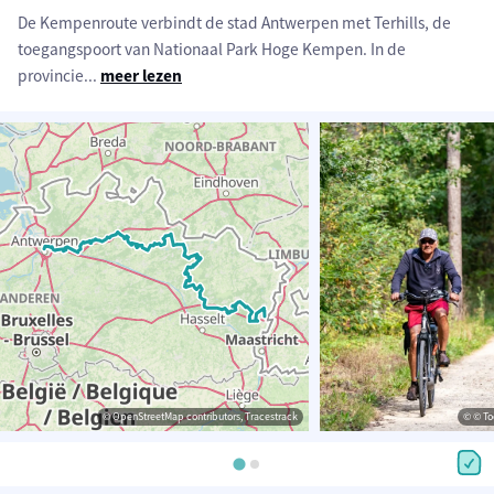
De Kempenroute verbindt de stad Antwerpen met Terhills, de
toegangspoort van Nationaal Park Hoge Kempen. In de
provincie
...
meer lezen
© OpenStreetMap contributors, Tracestrack
© © To