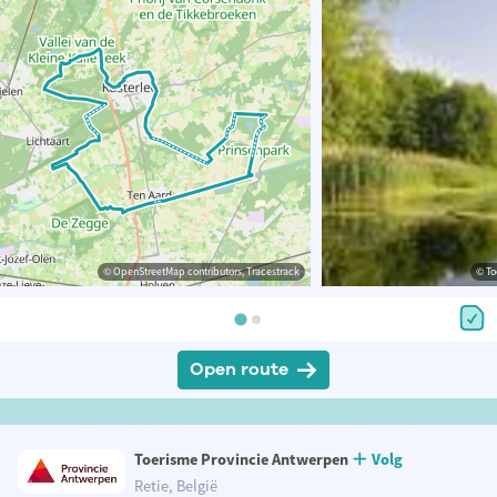
© OpenStreetMap contributors, Tracestrack
© To
Open route
Toerisme Provincie Antwerpen
Volg
Retie, België