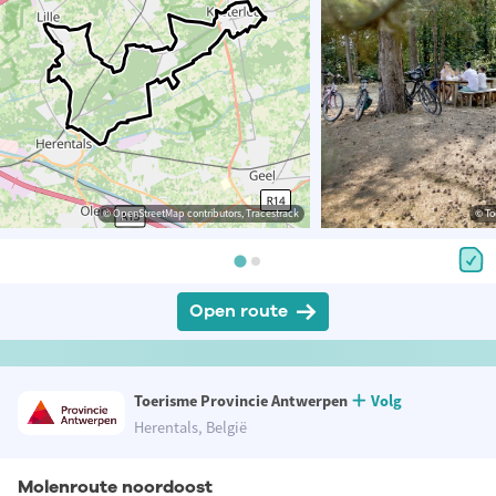
© OpenStreetMap contributors, Tracestrack
© To
Open route
Toerisme Provincie Antwerpen
Volg
Herentals, België
Molenroute noordoost