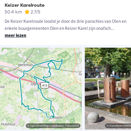
Keizer Karelroute
50.4 km
2.7
/5
De Keizer Karelroute loodst je door de drie parochies van Olen en
enkele buurgemeenten Olen en Keizer Karel zijn onafsch
...
meer lezen
© OpenStreetMap contributors, Tracestrack
© vlaanderen-fietsla