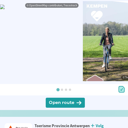
© OpenStreetMap contributors, Tracestrack
© To
Open route
Toerisme Provincie Antwerpen
Volg