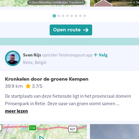
© OpenStreetMap contributors, Tracestrack
© To
Open route
Sven Nijs
Volg
oprichter fietsknooppunt.app
Retie, België
Kronkelen door de groene Kempen
39.9 km
3.7
/5
De startplaats van deze fietsroute ligt in het provinciaal domein
Prinsenpark in Retie. Deze oase van groen vormt samen
...
meer lezen