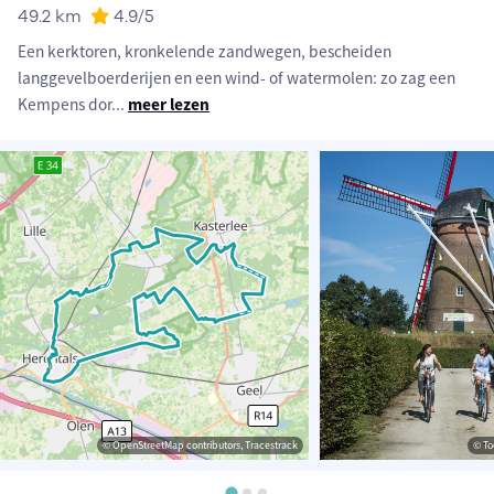
49.2 km
4.9
/5
Een kerktoren, kronkelende zandwegen, bescheiden
langgevelboerderijen en een wind- of watermolen: zo zag een
Kempens dor
...
meer lezen
© OpenStreetMap contributors, Tracestrack
© To