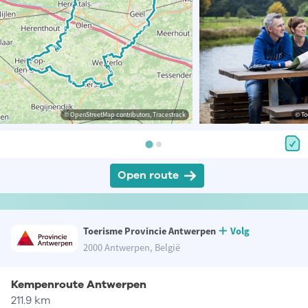
© OpenStreetMap contributors, Tracestrack
© To
Open route
Toerisme Provincie Antwerpen
Volg
2000 Antwerpen, België
Kempenroute Antwerpen
211.9 km