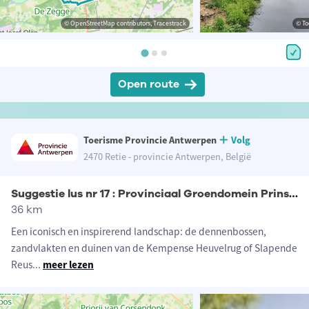
© OpenStreetMap contributors, Tracestrack
© To
Open route
Toerisme Provincie Antwerpen
Volg
2470 Retie - provincie Antwerpen, België
Suggestie lus nr 17 : Provinciaal Groendomein Prinsenpark
36 km
Een iconisch en inspirerend landschap: de dennenbossen,
zandvlakten en duinen van de Kempense Heuvelrug of Slapende
Reus
...
meer lezen