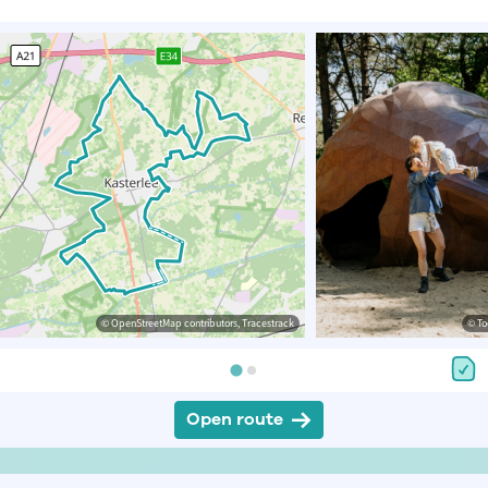
© OpenStreetMap contributors, Tracestrack
© To
Open route