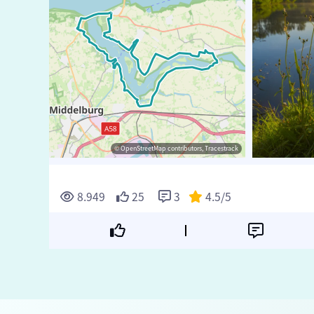
© Marijs Jan
© TasfotoNL
© OpenStreetMap contributors, Tracestrack
© OpenStreetMap contributors, Tracestrack
8.949
25
3
4.5
/5