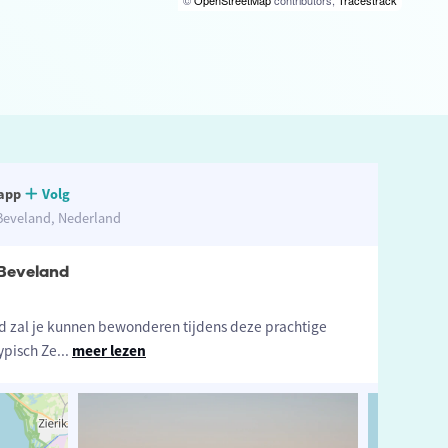
©
OpenStreetMap
contributors,
Tracestrack
app
Volg
eveland, Nederland
-Beveland
d zal je kunnen bewonderen tijdens deze prachtige
typisch Ze
...
meer lezen