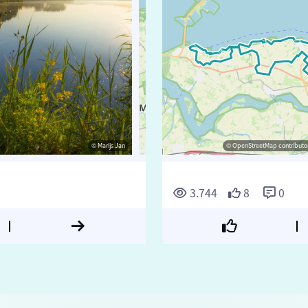
© Marijs Jan
© TasfotoNL
© OpenStreetMap contributors, Trace
© OpenStreetMap contributor
3.744
8
0