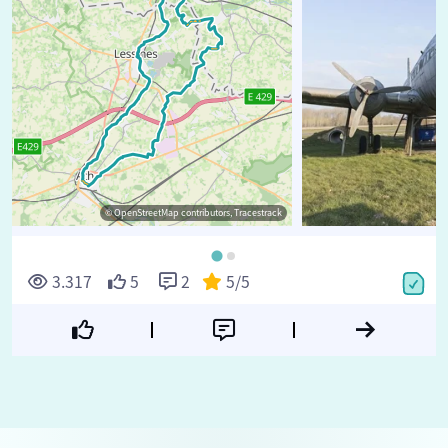
© OpenStreetMap contributors, Tracestrack
3.317
5
2
5
/5