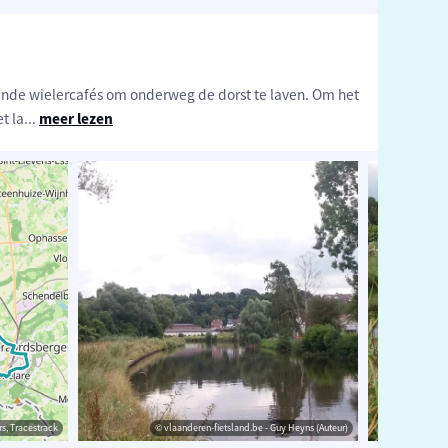
ende wielercafés om onderweg de dorst te laven. Om het
et la
...
meer lezen
strack
s, Tracestrack
© vlaanderen-fietsland.be - Guy Heyns (Auteur)
© Toerisme Oost-Vlaanderen
© Op