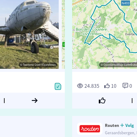
© Toerisme Oost-Vlaanderen
© Toerisme Oost-Vlaanderen
© OpenStreetMap contributors, Trace
© OpenStreetMap contributor
24.835
10
0
Routen
Volg
Geraardsbergen, 