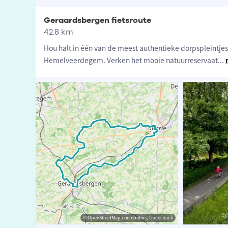
Geraardsbergen fietsroute
42.8 km
Hou halt in één van de meest authentieke dorpspleintjes 
Hemelveerdegem. Verken het mooie natuurreservaat
...
 - Guy Heyns (Auteur)
t-Vlaanderen
© OpenStreetMap contributors, Tracestrack
© vlaanderen-fietsland.be - Guy Heyns (Auteur)