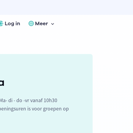
Log in
Meer
a
a- di - do -vr vanaf 10h30
peningsuren is voor groepen op