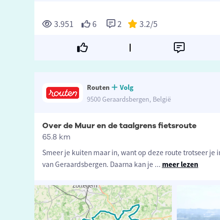
3.951
6
2
3.2
/5
Routen
Volg
9500 Geraardsbergen, België
Over de Muur en de taalgrens fietsroute
65.8 km
Smeer je kuiten maar in, want op deze route trotseer je 
van Geraardsbergen. Daarna kan je
...
meer lezen