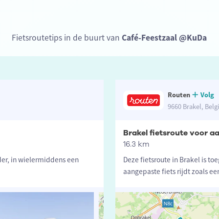
Fietsroutetips in de buurt van
Café-Feestzaal @KuDa
Routen
Volg
9660 Brakel, Belg
Brakel fietsroute voor a
16.3 km
er, in wielermiddens een
Deze fietsroute in Brakel is t
aangepaste fiets rijdt zoals ee