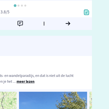
3.8
/5
ts- en wandelparadijs, en dat is niet uit de lucht
n je het
...
meer lezen