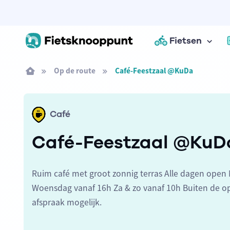
Fietsen
Op de route
Café-Feestzaal @KuDa
Café
Café-Feestzaal @KuD
Ruim café met groot zonnig terras Alle dagen open M
Woensdag vanaf 16h Za & zo vanaf 10h Buiten de o
afspraak mogelijk.