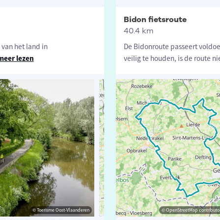
Bidon fietsroute
40.4 km
van het land in
De Bidonroute passeert voldo
meer lezen
veilig te houden, is de route ni
© vlaanderen-fietsland.be - Guy Heyns (Auteur)
© Toerisme Oost-Vlaanderen
© OpenStreetMap contributors, Trace
© OpenStreetMap contributor