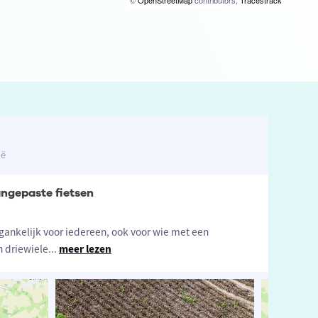
©
OpenStreetMap
contributors,
Tracestrack
ië
angepaste fietsen
oegankelijk voor iedereen, ook voor wie met een
n driewiele
...
meer lezen