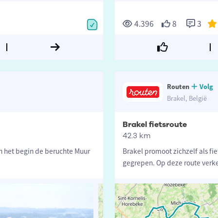
4.396
8
3
Routen
Volg
Brakel, België
Brakel fietsroute
42.3 km
in het begin de beruchte Muur
Brakel promoot zichzelf als fie
gegrepen. Op deze route verke