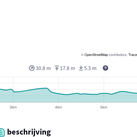
©
OpenStreetMap
contributors,
Trace
30.8 m
17.8 m
5.3 m
beschrijving