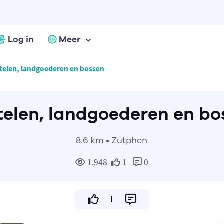
Log in
Meer
telen, landgoederen en bossen
telen, landgoederen en bo
8.6 km • Zutphen
1.948
1
0