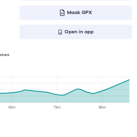
Maak GPX
Open in app
strack