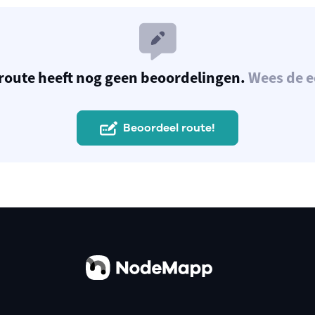
route heeft nog geen beoordelingen.
Wees de e
Beoordeel route!