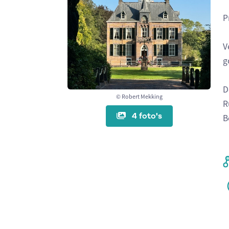
P
V
g
D
© Robert Mekking
R
4 foto's
B