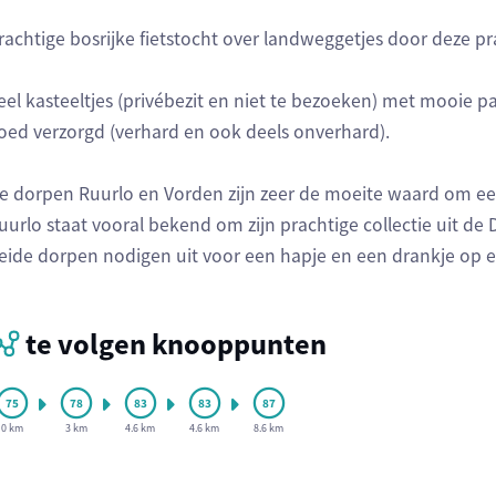
rachtige bosrijke fietstocht over landweggetjes door deze 
eel kasteeltjes (privébezit en niet te bezoeken) met mooie p
oed verzorgd (verhard en ook deels onverhard).
e dorpen Ruurlo en Vorden zijn zeer de moeite waard om e
uurlo staat vooral bekend om zijn prachtige collectie uit de
eide dorpen nodigen uit voor een hapje en een drankje op ee
te volgen knooppunten
0 km
3 km
4.6 km
4.6 km
8.6 km