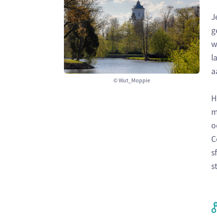
J
g
w
l
a
© Wut_Moppie
H
m
o
C
s
s