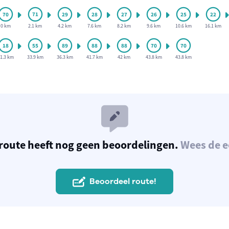
0 km
2.1 km
4.2 km
7.6 km
8.2 km
9.6 km
10.6 km
16.1 km
1.3 km
33.9 km
36.3 km
41.7 km
42 km
43.8 km
43.8 km
route heeft nog geen beoordelingen.
Wees de e
Beoordeel route!