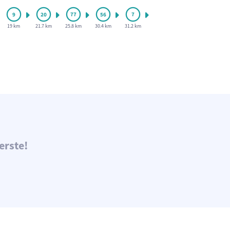
19 km
21.7 km
25.8 km
30.4 km
31.2 km
erste!