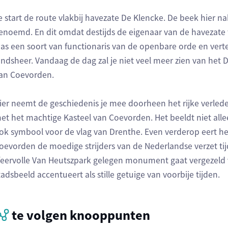
e start de route vlakbij havezate De Klencke. De beek hier n
enoemd. En dit omdat destijds de eigenaar van de havezate 
as een soort van functionaris van de openbare orde en ver
andsheer. Vandaag de dag zal je niet veel meer zien van het D
an Coevorden.
ier neemt de geschiedenis je mee doorheen het rijke verled
et het machtige Kasteel van Coevorden. Het beeldt niet alle
ok symbool voor de vlag van Drenthe. Even verderop eert
oevorden de moedige strijders van de Nederlandse verzet tij
feervolle Van Heutszpark gelegen monument gaat vergezeld v
tadsbeeld accentueert als stille getuige van voorbije tijden.
te volgen knooppunten