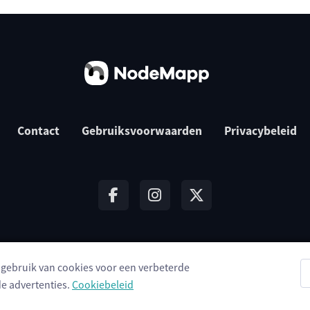
Contact
Gebruiksvoorwaarden
Privacybeleid
t gebruik van cookies voor een verbeterde
© 2026 NodeMapp BV
e advertenties.
Cookiebeleid