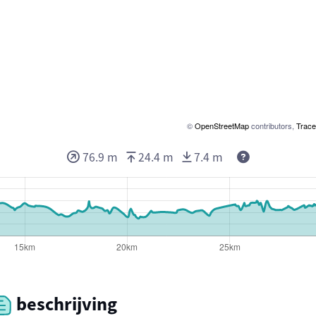
©
OpenStreetMap
contributors,
Trace
76.9 m
24.4 m
7.4 m
beschrijving