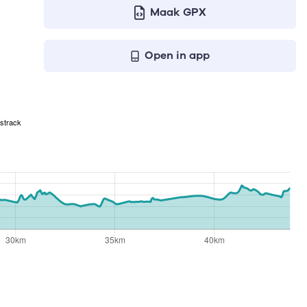
Maak GPX
Open in app
strack