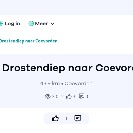
Log in
Meer
 Drostendiep naar Coevorden
 Drostendiep naar Coevo
43.9 km • Coevorden
2.012
3
0