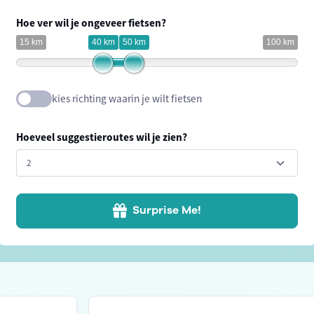
Hoe ver wil je ongeveer fietsen?
15 km
40 km
50 km
100 km
kies richting waarin je wilt fietsen
Hoeveel suggestieroutes wil je zien?
Surprise Me!