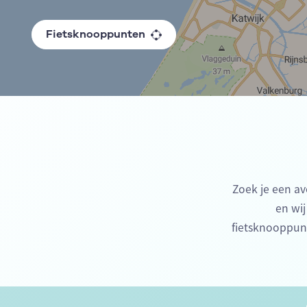
Fietsknooppunten
Zoek je een av
en wij
fietsknooppun