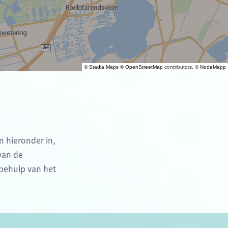
©
Stadia Maps
©
OpenStreetMap
contributors, ©
NodeMapp
n hieronder in,
 van de
behulp van het