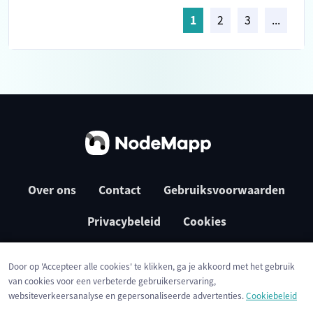
1
2
3
...
Over ons
Contact
Gebruiksvoorwaarden
Privacybeleid
Cookies
Door op 'Accepteer alle cookies' te klikken, ga je akkoord met het gebruik
van cookies voor een verbeterde gebruikerservaring,
websiteverkeersanalyse en gepersonaliseerde advertenties.
Cookiebeleid