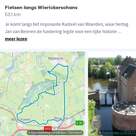
Fietsen langs Wierickerschans
53.1 km
Je komt langs het imposante Kasteel van Woerden, waar hertog
Jan van Beieren de fundering legde voor een rijke historie
...
meer lezen
© OpenStreetMap contributors, Tracestrack
©
Onderwijsgek
,
CC BY-SA 2.5 