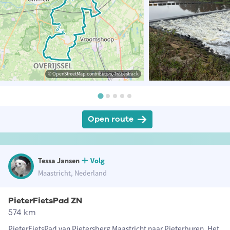
© OpenStreetMap contributors, Tracestrack
Open route
Tessa Jansen
Volg
Maastricht, Nederland
PieterFietsPad ZN
574 km
PieterFietsPad van Pietersberg Maastricht naar Pieterburen. Het