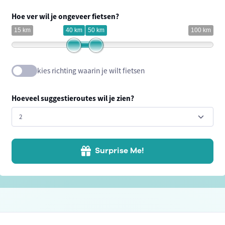
Hoe ver wil je ongeveer fietsen?
15 km
40 km
50 km
100 km
kies richting waarin je wilt fietsen
Hoeveel suggestieroutes wil je zien?
Surprise Me!