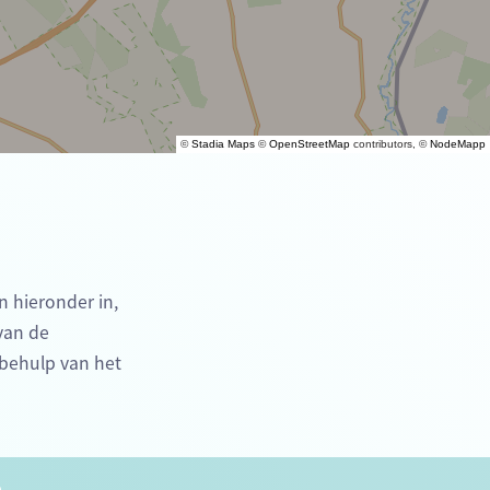
©
Stadia Maps
©
OpenStreetMap
contributors, ©
NodeMapp
n hieronder in,
 van de
 behulp van het