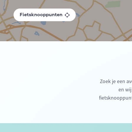
Fietsknooppunten
Zoek je een av
en wij
fietsknooppunt