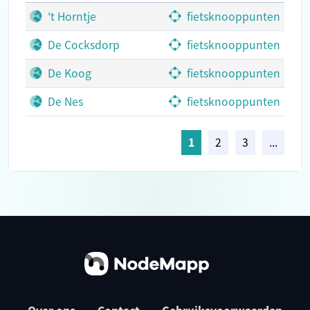
't Horntje
fietsknooppunten
De Cocksdorp
fietsknooppunten
De Koog
fietsknooppunten
De Nes
fietsknooppunten
1
2
3
...