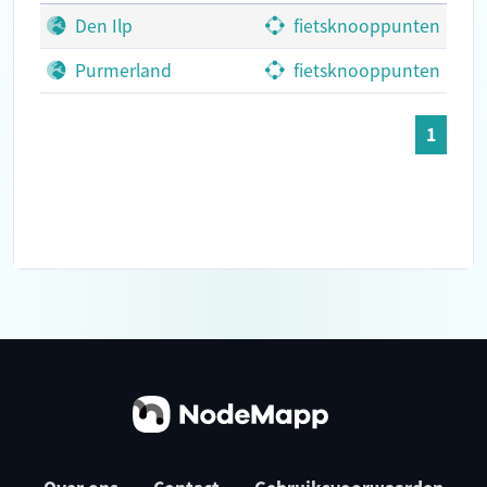
Den Ilp
fietsknooppunten
Purmerland
fietsknooppunten
1