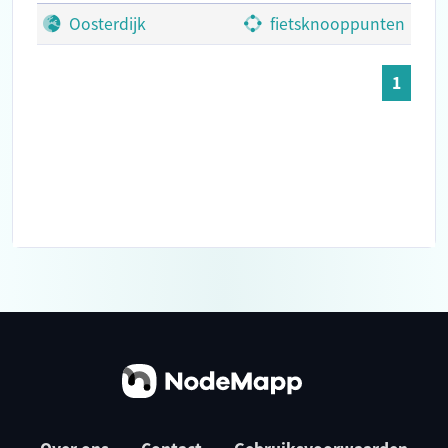
Oosterdijk
fietsknooppunten
1